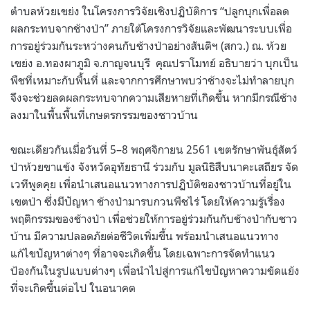
ตำบลห้วยเขย่ง ในโครงการวิจัยเชิงปฏิบัติการ “ปลูกบุกเพื่อลด
ผลกระทบจากช้างป่า” ภายใต้โครงการวิจัยและพัฒนาระบบเพื่อ
การอยู่ร่วมกันระหว่างคนกับช้างป่าอย่างสันติฯ (สกว.) ณ. ห้วย
เขย่ง อ.ทองผาภูมิ จ.กาญจนบุรี
คุณปราโมทย์ อธิบายว่า บุกเป็น
พืชที่เหมาะกับพื้นที่ และจากการศึกษาพบว่าช้างจะไม่ทำลายบุก
จึงจะช่วยลดผลกระทบจากความเสียหายที่เกิดขึ้น หากมีกรณีช้าง
ลงมาในพื้นพื้นที่เกษตรกรรมของชาวบ้าน
ขณะเดียวกันเมื่อวันที่ 5–8 พฤศจิกายน 2561 เขตรักษาพันธุ์สัตว์
ป่าห้วยขาแข้ง จังหวัดอุทัยธานี ร่วมกับ มูลนิธิสืบนาคะเสถียร จัด
เวทีพูดคุย เพื่อนำเสนอแนวทางการปฏิบัติของชาวบ้านที่อยู่ใน
เขตป่า ซึ่งมีปัญหา ช้างป่ามารบกวนพืชไร่ โดยให้ความรู้เรื่อง
พฤติกรรมของช้างป่า เพื่อช่วยให้การอยู่ร่วมกันกับช้างป่ากับชาว
บ้าน มีความปลอดภัยต่อชีวิตเพิ่มขึ้น พร้อมนำเสนอแนวทาง
แก้ไขปัญหาต่างๆ ที่อาจจะเกิดขึ้น โดยเฉพาะการจัดทำแนว
ป้องกันในรูปแบบต่างๆ เพื่อนำไปสู่การแก้ไขปัญหาความขัดแย้ง
ที่จะเกิดขึ้นต่อไป ในอนาคต