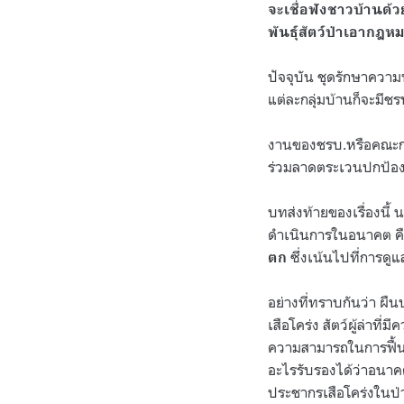
จะเชื่อฟังชาวบ้านด้
พันธุ์สัตว์ป่าเอากฎห
ปัจจุบัน ชุดรักษาความ
แต่ละกลุ่มบ้านก็จะมีช
งานของชรบ.หรือคณะกรร
ร่วมลาดตระเวนปกป้องผืน
บทส่งท้ายของเรื่องนี
ดำเนินการในอนาคต ค
ซึ่งเน้นไปที่การดูแล
ตก
อย่างที่ทราบกันว่า ผืน
เสือโคร่ง สัตว์ผู้ล่
ความสามารถในการฟื้นฟ
อะไรรับรองได้ว่าอนา
ประชากรเสือโคร่งในป่