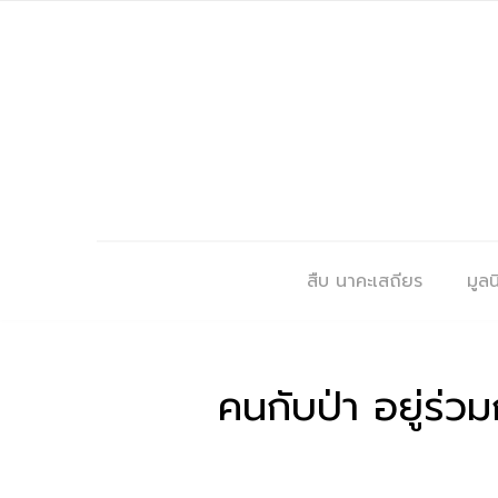
สืบ นาคะเสถียร
มูลนิ
คนกับป่า อยู่ร่ว