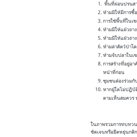
พื้นที่ผ่อนปรนส
ห้ามมิให้มีการซื
การใช้พื้นที่ในเ
ห้ามมิให้แผ้วถา
ห้ามมิให้แผ้วถาง
ห้ามล่าสัตว์ป่าโ
ห้ามจับปลาในเขต
การสร้างที่อยู
หน้าที่ก่อน
ชุมชนต้องร่วมก
หากผู้ใดไม่ปฏิบ
ตามเห็นสมควร 
ในภาพรวมการทบทวนข้อต
ชัดเจนหรือยืดหยุ่นกติ