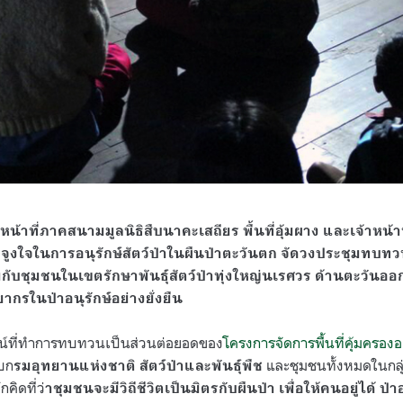
้าหน้าที่ภาคสนามมูลนิธิสืบนาคะเสถียร พื้นที่อุ้มผาง และเจ้าหน้
ูงใจในการอนุรักษ์สัตว์ป่าในผืนป่าตะวันตก จัดวงประชุมทบทว
มกับชุมชนในเขตรักษาพันธุ์สัตว์ป่าทุ่งใหญ่นเรศวร ด้านตะวันออก 7
กรในป่าอนุรักษ์อย่างยั่งยืน
น์ที่ทำการทบทวนเป็นส่วนต่อยอดของ
โครงการจัดการพื้นที่คุ้มครองอ
บก
และชุมชนทั้งหมดในกลุ
รมอุทยานแห่งชาติ สัตว์ป่าและพันธุ์พืช
คิดที่ว่
าชุมชนจะมีวิถีชีวิตเป็นมิตรกับผืนป่า เพื่อให้คนอยู่ได้ ป่าอยู