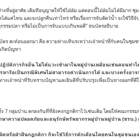
้างที่อยู่อาศัย เดิมทีอนุญาตให้ใช้ไม้ล้ม แต่ตอนนี้ไม้ล้มไม่ได้มีมาก 
ด้แค่ไหน และจะปลูกคืนเท่าไหร่ หรือเรื่องการจับสัตว์น้ำ จะใช้วิธีจ
ุกรรมปลา หรือไม่เป็นการจับแบบเกินพอดี” ธนบัตรอธิบาย
นบัตร สะท้อนออกมา คือ ความห่างเหินระหว่างเจ้าหน้าที่กับคนในชุม
เกิดปัญหา
ปปฏิบัติภารกิจอื่น ไม่ได้แวะเข้ามาในหมู่บ้านเหมือนเช่นตอนทำ
การหารือเป็นกรณีพิเศษไม่สามารถดำเนินการได้ และบางครั้งอาจ
 ทางเจ้าหน้าที่รับทราบปัญหาและยินดีที่ปรับปรุงเพื่อเป็นทางออกที่
้ง 7 กลุ่มบ้าน ตกลงกันที่ที่ยังคงกฎกติกาไว้เช่นเดิม โดยให้คณะกรรม
เ
ักษาความปลอดภัยและอนุรักษ์ทรัพยากรหมู่บ้านหมู่บ้าน (ชรบ.)
ดหรือฝ่าฝืนกฎกติกา ก็จะใช้วิธีการตักเตือนโดยคนในชุมชนเอ