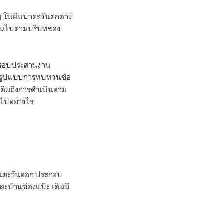
นๆ ในผืนป่าตะวันตกต่าง
างกันไปตามบริบทของ
ผิดชอบประสานงาน
ถึงรูปแบบการทบทวนข้อ
เติมถึงการดำเนินตาม
นไปอย่างไร
้านตะวันออก ประกอบ
ละบ้านซ่องแป๊ะ เดิมมี