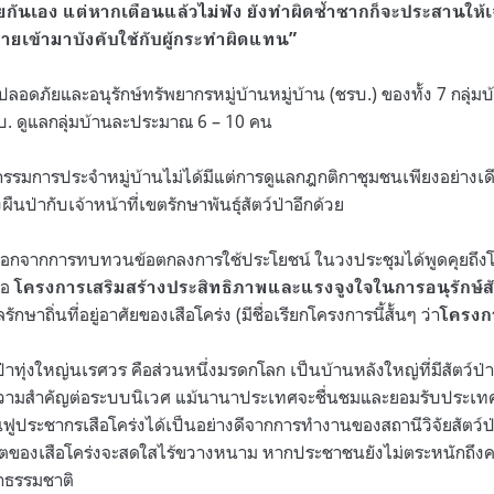
วยกันเอง แต่หากเตือนแล้วไม่ฟัง ยังทำผิดซ้ำซากก็จะประสานให้เจ
มายเข้ามาบังคับใช้กับผู้กระทำผิดแทน”
ปลอดภัยและอนุรักษ์ทรัพยากรหมู่บ้านหมู่บ้าน (ชรบ.) ของทั้ง 7 กลุ่มบ
รบ. ดูแลกลุ่มบ้านละประมาณ 6 – 10 คน
มการประจำหมู่บ้านไม่ได้มีแต่การดูแลกฎกติกาชุมชนเพียงอย่างเดี
ป่ากับเจ้าหน้าที่เขตรักษาพันธุ์สัตว์ป่าอีกด้วย
้ นอกจากการทบทวนข้อตกลงการใช้ประโยชน์ ในวงประชุมได้พูดคุยถึงโ
ือ
โครงการเสริมสร้างประสิทธิภาพและแรงจูงใจในการอนุรักษ์สัต
รักษาถิ่นที่อยู่อาศัยของเสือโคร่ง (มีชื่อเรียกโครงการนี้สั้นๆ ว่า
โครงก
ป่าทุ่งใหญ่นเรศวร คือส่วนหนึ่งมรดกโลก เป็นบ้านหลังใหญ่ที่มีสัตว์ป
าที่มีความสำคัญต่อระบบนิเวศ แม้นานาประเทศจะชื่นชมและยอมรับประเ
ูประชากรเสือโคร่งได้เป็นอย่างดีจากการทำงานของสถานีวิจัยสัตว์ป่
คตของเสือโคร่งจะสดใสไร้ขวางหนาม หากประชาชนยังไม่ตระหนักถ
าธรรมชาติ