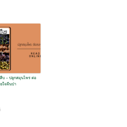
สืบ – ปลูกสมุนไพร ต่อ
ยใจผืนป่า
์