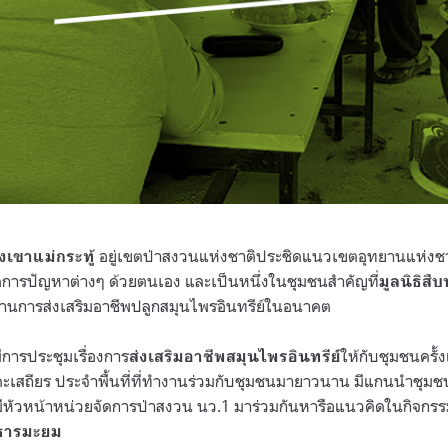
อยู่เขตป่าสงวนแห่งชาติประชิดแนวเขตอุทยานแห่งชาติแ
งเขาแม่กระทู้
การปัญหาต่างๆ ด้วยตนเอง และเป็นหนึ่งในชุมชนสำคัญที่
มูลนิธิสื
้านการส่งเสริมอาชีพปลูกสมุนไพรอินทรีย์ในอนาคต
มีการประชุมเรื่องการ
ให้กับชุมชนครั้งแ
ส่งเสริมอาชีพสมุนไพรอินทรีย์
ะเสถียร ประจำพื้นที่ที่ทำงานร่วมกับชุมชนมายาวนาน มีแกนนำชุมชน
 มีหัวหน้าหน่วยจัดการป่าสงวน นว.1 มาร่วมกันหารือแนวคิดในกิจกรร
ธารมะยม