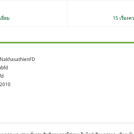
เยี่ยม
15 เรื่องค
NakhasathienFD
bfd
fd
2010
©2017 Seub.or.th