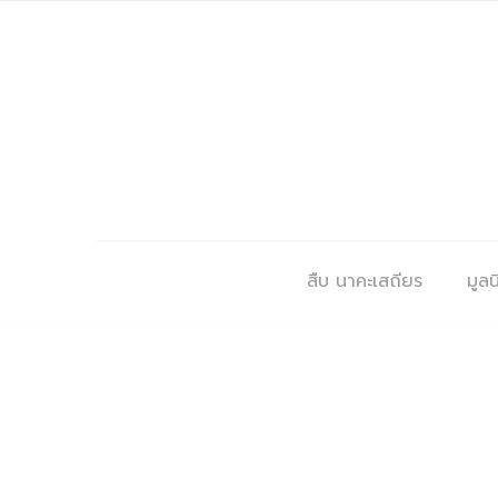
สืบ นาคะเสถียร
มูลนิ