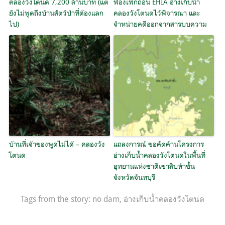
คลองวังโตนด 7,200 ล้านบาท (แต่
ฟ้องเพิกถอน EHIA อ่างเก็บน้ำ
ยังไม่พูดถึงบ้านสัตว์ป่าที่ต้องแลก
คลองวังโตนดไว้พิจารณา และ
ไป)
จำหน่ายคดีออกจากสารบบความ
บ้านที่เจ้าของพูดไม่ได้ – คลองวัง
แถลงการณ์ ขอคัดค้านโครงการ
โตนด
อ่างเก็บน้ำคลองวังโตนดในพื้นที่
อุทยานแห่งชาติเขาสิบห้าชั้น
จังหวัดจันทบุรี
Tags from the story:
no dam
,
อ่างเก็บน้ำคลองวังโตนด