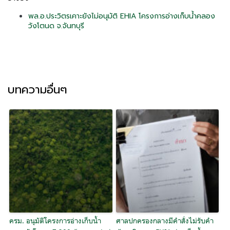
พล.อ.ประวิตรเคาะยังไม่อนุมัติ EHIA โครงการอ่างเก็บน้ำคลอง
วังโตนด จ.จันทบุรี
บทความอื่นๆ
ครม. อนุมัติโครงการอ่างเก็บน้ำ
ศาลปกครองกลางมีคำสั่งไม่รับคำ