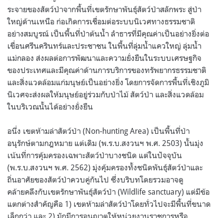
ระจายของสัตว์ป่าจากพื้นที่เขตรักษาพันธุ์สัตว์ป่าสลักพระ สู่ป่า
ใหญ่ด้านเหนือ ก่อเกิดการเชื่อมต่อระบบนิเวศทางธรรมชาติ
อย่างสมบูรณ์ เป็นพื้นที่ป่าต้นน้ำ ลำธารที่มีคุณค่าเป็นอย่างยิ่งต่อ
เขื่อนศรีนครินทร์และประชาชน ในพื้นที่ลุ่มน้ำแควใหญ่ ลุ่มน้ำ
แม่กลอง ส่งผลต่อการพัฒนาและความยั่งยืนในระบบเศรษฐกิจ
ของประเทศและมีคุณค่าด้านการบริการของทรัพยากรธรรมชาติ
และสิ่งแวดล้อมแก่มนุษย์เป็นอย่างยิ่ง โดยการจัดการพื้นที่เชิงภูมิ
นิเวศจะส่งผลให้มนุษย์อยู่ร่วมกับป่าไม้ สัตว์ป่า และสิ่งแวดล้อม
ในบริเวณนั้นได้อย่างยั่งยืน
อนึ่ง เขตห้ามล่าสัตว์ป่า (Non-hunting Area) เป็นพื้นที่ป่า
อนุรักษ์ตามกฎหมาย แต่เดิม (พ.ร.บ.สงวนฯ พ.ศ. 2503) นั้นมุ่ง
เน้นที่การคุ้มครองเฉพาะสัตว์ป่าบางชนิด แต่ในปัจจุบัน
(พ.ร.บ.สงวนฯ พ.ศ. 2562) มุ่งคุ้มครองทั้งชนิดพันธุ์สัตว์ป่าและ
ถิ่นอาศัยของสัตว์ป่าควบคู่กันไป ซึ่งบริบทโดยรวมอาจดู
คล้ายคลึงกับเขตรักษาพันธุ์สัตว์ป่า (Wildlife sanctuary) แต่มีข้อ
แตกต่างสำคัญคือ 1) เขตห้ามล่าสัตว์ป่าโดยทั่วไปจะมีพื้นที่ขนาด
เล็กกว่า และ 2) มักมีการอนุญาตให้หน่วยงานราชการหรือ