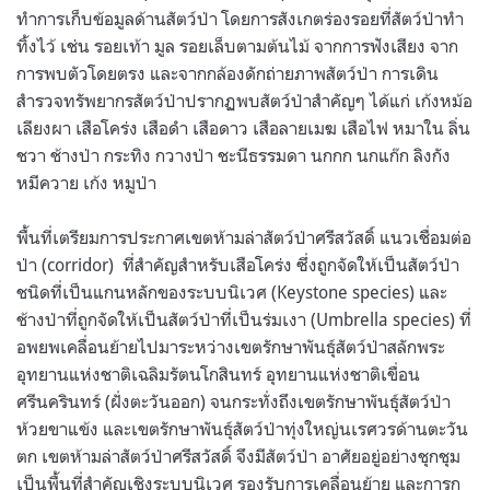
ทำการเก็บข้อมูลด้านสัตว์ป่า โดยการสังเกตร่องรอยที่สัตว์ป่าทำ
ทิ้งไว้ เช่น รอยเท้า มูล รอยเล็บตามต้นไม้ จากการฟังเสียง จาก
การพบตัวโดยตรง และจากกล้องดักถ่ายภาพสัตว์ป่า การเดิน
สำรวจทรัพยากรสัตว์ป่าปรากฏพบสัตว์ป่าสำคัญๆ ได้แก่ เก้งหม้อ
เลียงผา เสือโคร่ง เสือดำ เสือดาว เสือลายเมฆ เสือไฟ หมาใน ลิ่น
ชวา ช้างป่า กระทิง กวางป่า ชะนีธรรมดา นกกก นกแก๊ก ลิงกัง
หมีควาย เก้ง หมูป่า
พื้นที่เตรียมการประกาศเขตห้ามล่าสัตว์ป่าศรีสวัสดิ์ แนวเชื่อมต่อ
ป่า (corridor) ที่สำคัญสำหรับเสือโคร่ง ซึ่งถูกจัดให้เป็นสัตว์ป่า
ชนิดที่เป็นแกนหลักของระบบนิเวศ (Keystone species) และ
ช้างป่าที่ถูกจัดให้เป็นสัตว์ป่าที่เป็นร่มเงา (Umbrella species) ที่
อพยพเคลื่อนย้ายไปมาระหว่างเขตรักษาพันธุ์สัตว์ป่าสลักพระ
อุทยานแห่งชาติเฉลิมรัตนโกสินทร์ อุทยานแห่งชาติเขื่อน
ศรีนครินทร์ (ฝั่งตะวันออก) จนกระทั่งถึงเขตรักษาพันธุ์สัตว์ป่า
ห้วยขาแข้ง และเขตรักษาพันธุ์สัตว์ป่าทุ่งใหญ่นเรศวรด้านตะวัน
ตก เขตห้ามล่าสัตว์ป่าศรีสวัสดิ์ จึงมีสัตว์ป่า อาศัยอยู่อย่างชุกชุม
เป็นพื้นที่สำคัญเชิงระบบนิเวศ รองรับการเคลื่อนย้าย และการก