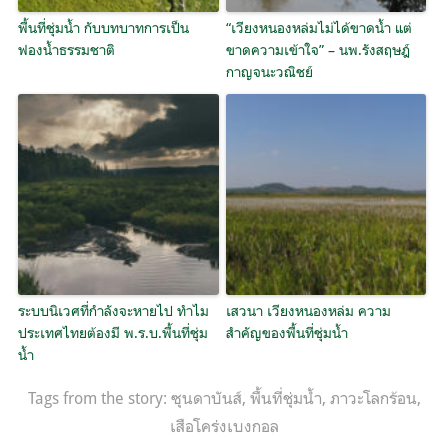
พื้นที่ชุ่มน้ำ กับบทบาทการเป็น
“เวียงหนองหล่มไม่ได้ขาดน้ำ แต่
ฟองน้ำธรรมชาติ
ขาดความเข้าใจ” – นพ.รังสฤษฎ์
กาญจนะวณิชย์
ระบบนิเวศที่กำลังจะหายไป ทำไม
เสวนา เวียงหนองหล่ม ความ
ประเทศไทยต้องมี พ.ร.บ.พื้นที่ชุ่ม
สำคัญของพื้นที่ชุ่มน้ำ
น้ำ
Tags from the story:
ซุนดาบันส์
,
พื้นที่ชุ่มน้ำ
,
ภาวะโลกร้อน
,
เสือโคร่งเบงกอล