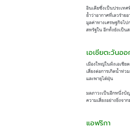
อินเดียซึ่งเป็นประเทศ
ย้ำว่าอากาศที่เลวร้าย
มูลค่าทางเศรษฐกิจไปก
สหรัฐใน อีกทั้งยังเป
.
เอเชียตะวันออ
เมืองใหญ่ในฝั่งเอเชีย
เสี่ยงต่อการเกิดน้ำท่
และพายุไต้ฝุ่น
มลภาวะเป็นอีกหนึ่งปั
ความเสี่ยงอย่างยิ่งจ
.
แอฟริกา