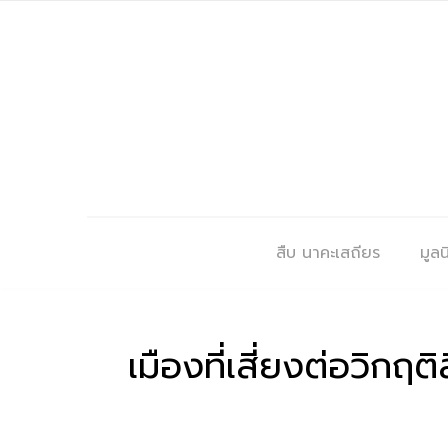
สืบ นาคะเสถียร
มูลนิ
เมืองที่เสี่ยงต่อวิกฤ