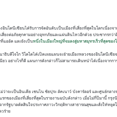
อินโดนีเซียนได้รับการจัดอันดับเป็นเมืองที่เสี่ยงที่สุดในโลกเนื่อ
ังเสี่ยงต่อภัยคุกคามอย่างอุทกภัยและแผ่นดินไหวอีกด้วย ประชากรกว
ี่แออัด และยังเป็น
หนึ่งในเมืองใหญ่ที่จมลงสู่มหาสมุทรเร็วที่สุดของ
นาธิบดีโจโก วิโดโดได้เปิดเผยแผนจะย้ายเมืองหลวงของอินโดนีเซียจา
ียว อย่างไรก็ดี แผนการดังกล่าวก็ไม่สามารถเดินหน้าได้เนื่องจาก
ม่ว่าจะเป็นอินเดีย เชนไน ชัยปุระ ลัคเนาว์ บังคาร์ลอร์ และศูนย์กลา
แรกของเมืองที่เสี่ยงที่สุดในรายงานฉบับดังกล่าว เมื่อไม่กี่ปีมานี้ กรุง
งจากรัฐบาลตัดสินใจประกาศภาวะวิกฤติทางสาธารณสุขและสั่งให้หยุดโ
ลวร้าย