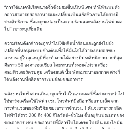
“
การใช้แบคทีเรียขนาดจิ๋วซึ่งผสมขึ้นเป็นพิเศษ ทำให้ระบบดัง
กล่าวสามารถย่อยอาหารและเปลี่ยนเป็นแก๊สชีวภาพได้อย่างมี
ประสิทธิภาพ ซึ่งจะถูกแปลงเป็นความร้อนและพลังงานไฟฟ้าต่อ
ไป
”
เขาระบุเพิ่มเติม
ความร้อนดังกล่าวจะถูกนำไปใช้ผลิตน้ำร้อนและถูกส่งไปยัง
เปลือกที่ห่อหุ้มระบบข้างต้นเพื่อให้มั่นใจได้ว่าระบบย่อยขยะ
อาหารอยู่ในอุณหภูมิที่จะทำงานได้อย่างมีประสิทธิภาพมากที่สุด
คือราว
50
องศาเซลเซียส โดยระบบทั้งหมดไม่ว่าเครื่อง
คอมพิวเตอร์ควบคุม เครื่องยนต์ ปั๊ม พัดลมระบายอากาศ ต่างก็
ใช้พลังงานที่ผลิตจากระบบย่อยขยะอาหาร
พลังงานไฟฟ้าส่วนเกินจะถูกเก็บไว้ในแบตเตอรี่ซึ่งสามารถนำไป
ใช้ชาร์จเครื่องใช้ไฟฟ้า เช่น โทรศัพท์มือถือ หรือแทบเล็ต จาก
การคำนวณของทีมวิจัย ขยะอาหารจำนวน
1
ตันจะสามารถผลิต
ไฟฟ้าได้ราว
200
ถึง
400
กิโลวัตต์
–
ชั่วโมง ขึ้นอยู่กับประเภทของ
ขยะอาหาร เช่น ขยะอาหารที่มีคาร์โบไฮเดรต โปรตีน และไขมัน