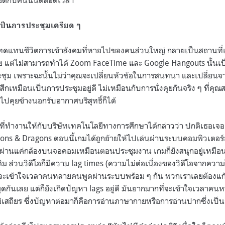
ล้ชิดกับคนนั้นตลอดเวลา
ป็นการประชุมเครียด ๆ
งทดแทนชีวิตการเข้าสังคมที่หายไปของคนส่วนใหญ่ กลายเป็นสถานที่เ
้วย แต่ไม่สามารถทำได้ Zoom FaceTime และ Google Hangouts นั้นเป
ุม เพราะฉะนั้นไม่ว่าคุณจะเปลี่ยนหัวข้อในการสนทนา และเปลี่ยนจา
รู้สึกเหมือนเป็นการประชุมอยู่ดี ไม่เหมือนกับการนั่งคุยกันจริง ๆ ที่
ไปคุยข้างนอกรับอากาศบริสุทธิ์ก็ได้
ี่ทำงานให้กับบริษัทเทคโนโลยีทางการศึกษาได้กล่าวว่า ปกติเธอเจอเพื
geons & Dragons ตอนนี้เกมได้ถูกย้ายให้ไปเล่นผ่านระบบคอมพิวเต
อผ่านแค่กล้องบนจอคอมเหมือนตอนประชุมงาน เกมก็ยังสนุกอยู่เหมือนเ
ดิม ส่วนวิดีโอก็มีความ lag times (ความไม่ต่อเนื่องของวิดีโอจากควา
ที่จะเข้าใจเวลาคนหลายคนพูดผ่านระบบพร้อม ๆ กัน พวกเราเลยต้องแก
ดกันเลย แต่ก็ยังเกิดปัญหา lags อยู่ดี มันยากมากที่จะเข้าใจเวลาคนห
่เสถียร ซึ่งปัญหาต่อมาก็คือการอ่านภาษากายหรือการอ่านปากซึ่งเป็น