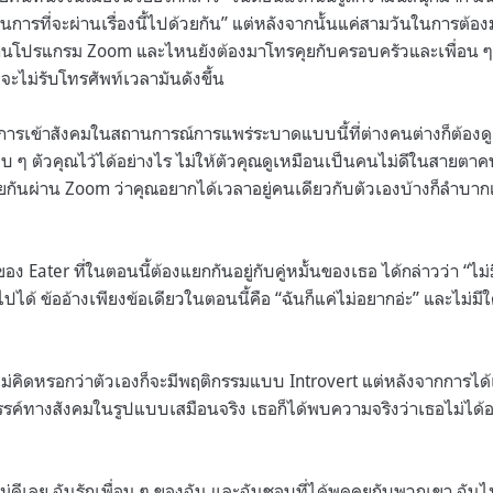
ในการที่จะผ่านเรื่องนี้ไปด้วยกัน” แต่หลังจากนั้นแค่สามวันในการต้อง
นโปรแกรม Zoom และไหนยังต้องมาโทรคุยกับครอบครัวและเพื่อน ๆ อีก
่จะไม่รับโทรศัพท์เวลามันดังขึ้น
การเข้าสังคมในสถานการณ์การแพร่ระบาดแบบนี้ที่ต่างคนต่างก็ต้องด
 ๆ ตัวคุณไว้ได้อย่างไร ไม่ให้ตัวคุณดูเหมือนเป็นคนไม่ดีในสายตาค
ุยกันผ่าน Zoom ว่าคุณอยากได้เวลาอยู่คนเดียวกับตัวเองบ้างก็ลำบากแล
อง Eater ที่ในตอนนี้ต้องแยกกันอยู่กับคู่หมั้นของเธอ ได้กล่าวว่า “
้ไปได้ ข้ออ้างเพียงข้อเดียวในตอนนี้คือ “ฉันก็แค่ไม่อยากอ่ะ” และไม่
ไม่คิดหรอกว่าตัวเองก็จะมีพฤติกรรมแบบ Introvert แต่หลังจากการไ
สรรค์ทางสังคมในรูปแบบเสมือนจริง เธอก็ได้พบความจริงว่าเธอไม่ได้
ึกไม่ดีเลย ฉันรักเพื่อน ๆ ของฉัน และฉันชอบที่ได้พูดคุยกับพวกเขา ฉันไม