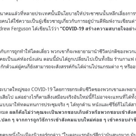
มีนาคมแล้วที่หลายประเทศนั้นมีนโยบายให้ประชาชนนั้นหลีกเลี่ยงการพ
คนได้ใช้ความเป็นผู้เชี่ยวชาญเกี่ยวกับการอยู่บ้านตีพิมพ์งานเขียนต่
drew Ferguson ได้เขียนไว้ว่า
“COVID-19 สร้างความสบายใจอย่าง
วเข้ากับการถูกทำให้โดดเดี่ยว พวกเขาก็จะพยายามานำชีวิตปกติของพวก
ที่เคยเป็นแค่ห้องนั่งเล่น ตอนนี้มันได้ถูกเปลี่ยนไปเป็นทั้งยิม ร้านกา
องกักตัวแต่ผู้คนก็ยังสามารถจะสังสรรค์กันได้ผ่านโปรแกรมต่าง ๆ หรืออา
ารระบาดใหญ่ของ COVID-19 โดยการยกระดับชีวิตของพวกเขาและพยายา
เสียไป แต่อย่างไรก็ตามสิ่งเสมือนจริงอันใหม่นี้ก็ไม่อาจจะแทนที่ได้ท
อกแบบมาให้ทดแทนการประชุมจริง ๆ ได้ทุกด้าน หนังและซีรี่ย์ก็ไม่ไ
งหมด
ผลก็คือไม่ว่าคุณจะเป็นพวกชอบเก็บตัวหรือพวกชอบเข้าสังค
ึกแปลก ๆ จากการถูกวิธีการเข้าสังคมแบบใหม่ค่อย ๆ เข้าครอบงำช
นหนึ่งในเมืองนิวยอร์กกล่าว “ในตอนแรกฉันรู้สึกว่ามันสนุกมาก มันเป็