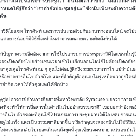
ด้กล่าวถึงโปรแกรมการประชุมว่า
“มันไม่มีคำว่าปกติ” เมื่อใดก็ตา
ำหนดให้รู้สึกว่า “เรากำลังประชุมอยู่นะ” ซึ่งนั่นเพิ่มระดับความ
นั้น
้ว่าวิดีโอแชท โทรศัพท์ และการเล่นเกมด้วยกันผ่านทางออนไลน์ จะไ
 แต่อย่างน้อยก็มีวิธีที่จะทำให้สามารถคลายความคิดถึงกันได้
ช้แก้ปัญหาความอึดอัดจากการใช้โปรแกรมการประชุมว่าวิดีโอแชทนั้นรู
รจะปิดกล้องไปอย่างเช่นเวลาเข้าไปเรียนออนไลน์ก็ไม่ต้องเปิดกล้องก็ไ
าคุณคุยโทรศัพท์เฉย ๆ คุณไม่ค่อยรู้สึกถึงระยะเวลาเท่าไร แม้ว่ามัน
ือทำอย่างอื่นไปด้วยก็ได้ และที่สำคัญคือคุณจะไม่รู้เหมือนว่าถูกใครสั
รจำกัดเวลาให้ตัวคุณเองได้พักบ้าง
Grygiel อาจารย์ด้านการสื่อสารที่มหาวิทยาลัย Syracuse บอกว่า “การเ
างที่จะทำให้การสื่อสารนั้นดำเนินไปอย่างธรรมชาติ” เธอบอกว่ายังพอมี
่างอื่นไปด้วยขณะที่คุณใช้โปรแกรมการประชุมผ่านวิดีโอ เช่น การเล่
ุยดูไม่เกร็ง และเป็นธรรมชาติมากขึ้น หรือว่าคุณจะลองกลับไปใช้วิธีแ
่าไม่ควรย้อนกลับไปเยอะเกินจนถึงยุคที่คุณเขียนจดหมาย แน่นอนมันไ