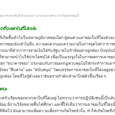
ย สาขาตะเพินคี่ ตำบลวังยาว อำเภอด่านช้าง จังหวัดสุพรรณบุรี
ที่จะเผาในที่โล่งล่ะ
่งที่เกิดขึ้นทั่วไปในหลายภูมิภาคของโลก ผู้คนต่างเผาขยะในที่โล่งด้
ารจัดการขยะยังเข้าไม่ถึง, ความสะดวกและความง่ายในการจุดไฟกว่ากา
นการเผาที่ต่ำกว่าการจ่ายเงินให้กับรัฐบาลไปกำจัดอย่างถูกต้อง ปัจจุบันนี
ยะที่สามารถนำไปใช้ประโยชน์ได้ เพื่อเป็นแรงจูงใจในการลดการเผาขยะ
รียก “ธนาคารขยะ” ประกอบกับการออกกฎควบคุมไม่ให้กระทำการเผาขย
็ยังคง “สืบสาน” และ “สนับสนุน” วัฒนธรรมการเผาขยะในที่โล่งอยู่อย่าง
ถูกต้อง โดยที่ไม่รู้ตัวเลยว่าอันตรายกำลังเข้ามาใกล้ตัวขึ้นเรื่อย ๆ
าพนะ
ะครัวเรือนของพวกเขาในที่โล่งอยู่ ไม่ทราบว่าการปฏิบัติเช่นนี้เป็น
อม มีงานวิจัยหลายชิ้นได้ศึกษา และชี้ให้เห็นว่าการเผาขยะในที่โล่งน
่คิดไว้ มันสามารถเพิ่มความเสี่ยงการเกิดโรคหัวใจ, ทำให้เกิดโรคที่