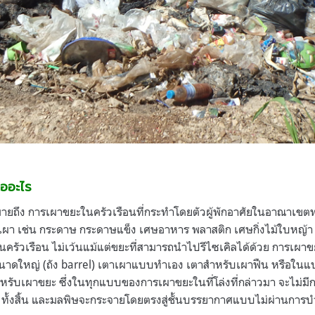
ืออะไร
มายถึง การเผาขยะในครัวเรือนที่กระทำโดยตัวผู้พักอาศัยในอาณาเขต
กเผา เช่น กระดาษ กระดาษแข็ง เศษอาหาร พลาสติก เศษกิ่งไม้ใบหญ้า แล
ในครัวเรือน ไม่เว้นแม้แต่ขยะที่สามารถนำไปรีไซเคิลได้ด้วย การเผาขย
ขนาดใหญ่ (ถัง barrel) เตาเผาแบบทำเอง เตาสำหรับเผาฟืน หรือในแบ
ำหรับเผาขยะ ซึ่งในทุกแบบของการเผาขยะในที่โล่งที่กล่าวมา จะไม่
ทั้งสิ้น และมลพิษจะกระจายโดยตรงสู่ชั้นบรรยากาศแบบไม่ผ่านการบ