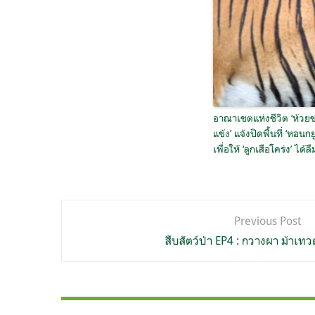
อาณาเขตแห่งชีวิต ‘ห้วย
แข้ง’ แจ้งปิดพื้นที่ ‘หอนกย
เพื่อให้ ‘ลูกเสือโคร่ง’ ได้ล
แนะแนว
Previous Post
เรื่อง
สืบสัตว์ป่า EP4 : กวางผา ม้าเท