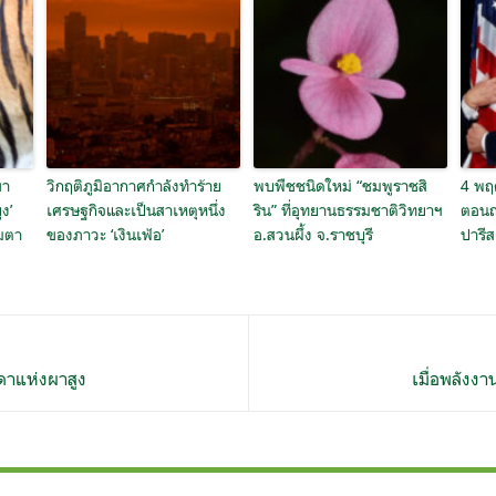
ขา
วิกฤติภูมิอากาศกำลังทำร้าย
พบพืชชนิดใหม่ “ชมพูราชสิ
4 พฤศ
ูง’
เศรษฐกิจและเป็นสาเหตุหนึ่ง
ริน” ที่อุทยานธรรมชาติวิทยาฯ
ตอนถ
ืมตา
ของภาวะ ‘เงินเฟ้อ’
อ.สวนผึ้ง จ.ราชบุรี
ปารีส
วดาแห่งผาสูง
เมื่อพลังง