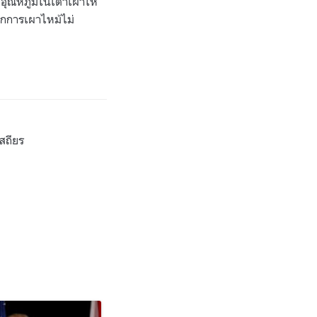
อุณหภูมิในเตาเผาให้
ากการเผาไหม้ไม่
เสถียร