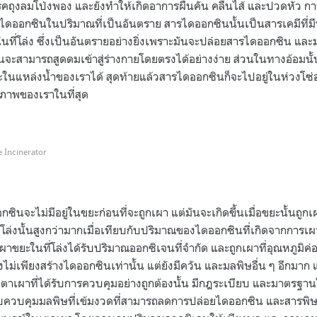
ถุงลมโป่งพอง และยังทำให้เกิดอาการผื่นคัน คลื่นไส้ และปวดหัว การ
่าไดออกซินในปริมาณที่เป็นอันตราย สารไดออกซินนั้นเป็นสารเคมีที่มีพิษ
ี่โล่ง ซึ่งเป็นอันตรายอย่างยิ่งเพราะมันจะปล่อยสารไดออกซิน และมล
ผู้คนจะสามารถสูดดมเข้าสู่ร่างกายโดยตรงได้อย่างง่าย ส่วนในทางอ้อม
ะในแหล่งน้ำของเราได้ สุดท้ายแล้วสารไดออกซินก็จะไปอยู่ในห่วงโซ
าพของเราในที่สุด
 Incinerator
ซินจะไม่มีอยู่ในขยะก่อนที่จะถูกเผา แต่มันจะเกิดขึ้นเมื่อขยะนั้นถ
่โล่งนั้นสูงกว่ามากเมื่อเทียบกับปริมาณของไดออกซินที่เกิดจากการเผ
ขยะในที่โล่งได้รับปริมาณออกซิเจนที่จำกัด และถูกเผาที่อุณหภูมิค่อ
ซึ่งไม่เพียงสร้างไดออกซินเท่านั้น แต่ยังมีควัน และมลพิษอื่น ๆ อีกม
ตาเผาที่ได้รับการควบคุมอย่างถูกต้องนั้น มีกฎระเบียบ
และมาตรฐานใน
ะบบควบคุมมลพิษที่เข้มงวดที่สามารถลดการปล่อยไดออกซิน และสารพิษอ