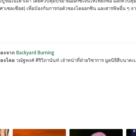
สมบูรณ์ในเตาเผา โดยควบคุมปริมาณออกซิเจนให้เพียงพอ และควบคุม
งศาเซลเซียส) เพื่อป้องกันการก่อตัวของไดออกซิน และสารพิษอื่น ๆ จ
Backyard Burning
ียงจาก
วณัฐพงศ์ ศิริวิภานันท์ เจ้าหน้าที่ฝ่ายวิชาการ มูลนิธิสืบนาคะ
ียงโดย