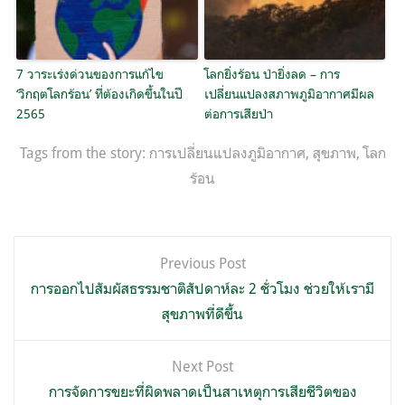
7 วาระเร่งด่วนของการแก้ไข
โลกยิ่งร้อน ป่ายิ่งลด – การ
‘วิกฤตโลกร้อน’ ที่ต้องเกิดขึ้นในปี
เปลี่ยนแปลงสภาพภูมิอากาศมีผล
2565
ต่อการเสียป่า
Tags from the story:
การเปลี่ยนแปลงภูมิอากาศ
,
สุขภาพ
,
โลก
ร้อน
แนะแนว
Previous Post
เรื่อง
การออกไปสัมผัสธรรมชาติสัปดาห์ละ 2 ชั่วโมง ช่วยให้เรามี
สุขภาพที่ดีขึ้น
Next Post
การจัดการขยะที่ผิดพลาดเป็นสาเหตุการเสียชีวิตของ