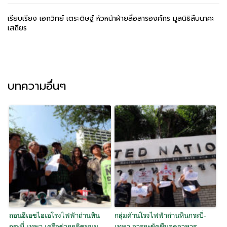
เรียบเรียง เอกวิทย์ เตระดิษฐ์ หัวหน้าฝ่ายสื่อสารองค์กร มูลนิธิสืบนาคะ
เสถียร
บทความอื่นๆ
ถอนอีเอชไอเอโรงไฟฟ้าถ่านหิน
กลุ่มค้านโรงไฟฟ้าถ่านหินกระบี่-
กระบี่-เทพา เครือข่ายยุติชุมนุม
เทพา อารยะขัดขืนอดอาหาร