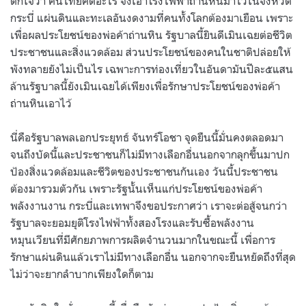
ตกใจว่า คนไทยคิดอะไร จึงเอาโรงไฟฟ้าถ่านหินมาไว้ในจังหวัด
กระบี่ แผ่นดินและทะเลอันงดงามที่คนทั้งโลกต้องมาเยือน เพราะ
เพื่อผลประโยชน์ของพ่อค้าถ่านหิน รัฐบาลนี้ยินดีเมินเฉยต่อชีวิต
ประชาชนและสิ่งแวดล้อม ส่วนประโยชน์ของคนในชาติปล่อยให้
พังทลายยังไม่เป็นไร เฉพาะการท่องเที่ยวในอันดามันปีละ๕แสน
ล้านรัฐบาลนี้ยังเมินเฉยได้เพียงเพื่อรักษาประโยชน์ของพ่อค้า
ถ่านหินเอาไว้
นี่คือรัฐบาลพลเอกประยุทธ์ จันทร์โอชา จุดยืนนี้มั่นคงตลอดมา
จนถึงบัดนี้และประชาชนก็ไม่มีทางเลือกอื่นนอกจากลุกขึ้นมาปก
ป้องสิ่งแวดล้อมและชีวิตของประชาชนกันเอง วันนี้ประชาชน
ต้องมารวมตัวกัน เพราะรัฐนั้นเห็นแก่ประโยชน์ของพ่อค้า
พลังงานงาน กระบี่และเทพาจึงขอประกาศว่า เราจะต่อสู้จนกว่า
รัฐบาลจะยอมยุติโรงไฟฟ้าทั้งสองโรงและรับซื้อพลังงาน
หมุนเวียนที่มีศักยภาพการผลิตจำนวนมากในขณะนี้ เพื่อการ
รักษาแผ่นดินแล้วเราไม่มีทางเลือกอื่น นอกจากจะยืนหยัดถึงที่สุด
ไม่ว่าจะยากลำบากเพียงใดก็ตาม