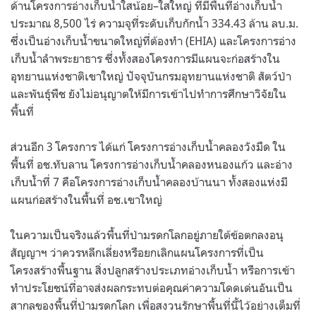
ด้านโครงการอ่างเก็บน้ำใสน้อย
–
ใสใหญ่ ที่มีพื้นที่อ่างเก็บน้ำ
ประมาณ
8,500
ไร่ ความจุที่ระดับเก็บกักน้ำ
334.43
ล้าน ลบ
.
ม
.
ซึ่งเป็นอ่างเก็บน้ำขนาดใหญ่ที่ต้องทำ
(EHIA)
และโครงการอ่าง
เก็บน้ำลำพระยาธาร ซึ่งทั้งสองโครงการมีแผนจะก่อสร้างใน
อุทยานแห่งชาติเขาใหญ่ ปัจจุบันกรมอุทยานแห่งชาติ สัตว์ป่า
และพันธุ์พืช ยังไม่อนุญาตให้มีการเข้าไปทำการศึกษาวิจัยใน
พื้นที่
ส่วนอีก
3
โครงการ ได้แก่ โครงการอ่างเก็บน้ำคลองวังมืด ใน
พื้นที่ อช
.
ทับลาน โครงการอ่างเก็บน้ำคลองหนองแก้ว และอ่าง
เก็บน้ำที่
7
คือโครงการอ่างเก็บน้ำคลองบ้านนา ทั้งสองแห่งมี
แผนก่อสร้างในพื้นที่ อช
.
เขาใหญ่
ในความเป็นจริงแล้วพื้นที่ป่ามรดกโลกอยู่ภายใต้ข้อตกลงอนุ
สัญญาฯ ว่าควรหลีกเลี่ยงหรือยกเลิกแผนโครงการที่เป็น
โครงสร้างพื้นฐาน สิ่งปลูกสร้างประเภทอ่างเก็บน้ำ หรือการเข้า
ทำประโยชน์ที่อาจส่งผลกระทบต่อคุณค่าความโดดเด่นอันเป็น
สากลของพื้นที่ป่ามรดกโลก เพื่อสงวนรักษาพื้นที่นี้ไว้อย่างเต็มที่