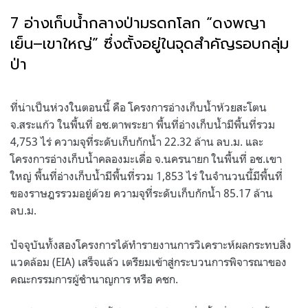
7
อ่างเก็บน้ำกลางป่ามรดกโลก “ดงพญา
เย็น
–
เขาใหญ่” ซึ่งตั้งอยู่ในจุดสำคัญรอบกลุ่ม
ป่า
.
ที่น่าเป็นห่วงในตอนนี้ คือ โครงการอ่างเก็บน้ำห้วยสะโตน
จ
.
สระแก้ว ในพื้นที่ อช
.
ตาพระยา พื้นที่อ่างเก็บน้ำมีพื้นที่รวม
4,753
ไร่ ความจุที่ระดับเก็บกักน้ำ
22.32
ล้าน ลบ
.
ม
.
และ
โครงการอ่างเก็บน้ำคลองมะเดื่อ จ
.
นครนายก ในพื้นที่ อช
.
เขา
ใหญ่ พื้นที่อ่างเก็บน้ำมีพื้นที่รวม
1,853
ไร่ ในจำนวนนี้มีพื้นที่
ของราษฎรรวมอยู่ด้วย ความจุที่ระดับเก็บกักน้ำ
85.17
ล้าน
ลบ
.
ม
.
ปัจจุบันทั้งสองโครงการได้ทำรายงานการวิเคราะห์ผลกระทบสิ่ง
แวดล้อม
(EIA)
เสร็จแล้ว เตรียมเข้าสู่กระบวนการพิจารณาของ
คณะกรรมการผู้ชำนาญการ หรือ คชก
.