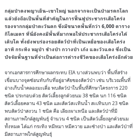
กลุ่มป่าดงพญาเย็น
–
เขาใหญ่ นอกจากจะเป็นป่ามรดกโลก
แล้วยังถือเป็นพื้นที่สำคัญในการฟื้นฟูประชากรเสือโคร่ง
รองจากกลุ่มป่าตะวันตก ซึ่งมีขนาดพื้นที่กว่า
6,000
ตาราง
กิโลเมตร ที่นี่ยังคงมีพื้นที่มากพอให้ประชากรเสือโคร่งได้
เติบโต ทั้งยังพบร่องรอยสัตว์ป่าที่เป็นเหยื่อของเสือโคร่ง
อาทิ กระทิง หมูป่า ช้างป่า กวางป่า เก้ง และวัวแดง ซึ่งเป็น
ปัจจัยพื้นฐานที่จำเป็นต่อการดำรงชีวิตของเสือโคร่งอีกด้วย
จากเอกสารการศึกษาผลกระทบ
EIA
บางส่วนพบว่า พื้นที่สร้าง
เขื่อนบางจุดซ้อนทับกับที่อยู่อาศัยของสัตว์ป่า เช่น บริเวณพื้นที่
อ่างเก็บน้ำคลองมะเดื่อ พบสัตว์ป่าในพื้นที่ศึกษาโครงการ
220
ชนิด ประกอบด้วย สัตว์เลี้ยงลูกด้วยนม
38
ชนิด นก
116
ชนิด
สัตว์เลื้อยคลาน
43
ชนิด และสัตว์สะเทินน้ำ สะเทินบก
23
ชนิด
พบสัตว์ป่าสงวน
1
ชนิด คือ เลียงผาเหนือ และสัตว์ป่าที่มี
สถานภาพใกล้สูญพันธุ์ จำนวน
4
ชนิด เป็นสัตว์เลี้ยงลูกด้วยนม
ทั้งหมด ได้แก่ กระทิง หมีหมา หมีควาย และช้างป่า และสัตว์ป่าที่
มีสถานภาพใกล้สูญพันธุ์