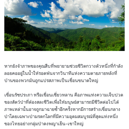
หากยังจำภาพของคุณสืบที่พยายามช่วยชีวิตกวางตัวหนึ่งที่กำลัง
ลอยคออยู่ในน้ำให้รอดพ้นจากวินาทีแห่งความตายภายหลังที่
บ้านของพวกมันถูกแปรสภาพเป็นเขื่อนขนาดใหญ่
เขื่อนรัชประภา หรือเขื่อนเชี่ยวหลาน คือภาพแห่งความเจ็บปวด
ของสัตว์ป่าที่ต้องสละชีวิตเพื่อให้มนุษย์สามารถมีชีวิตต่อไปได้
ภาพเหล่านั้นอาจถูกมาฉายซ้ำอีกครั้งหากมีการสร้างเขื่อนกลาง
ป่าโดยเฉพาะป่ามรดกโลกที่มีความอุดมสมบูรณ์ที่สุดแห่งหนึ่ง
ของไทยอย่างกลุ่มป่าดงพญาเย็น
–
เขาใหญ่