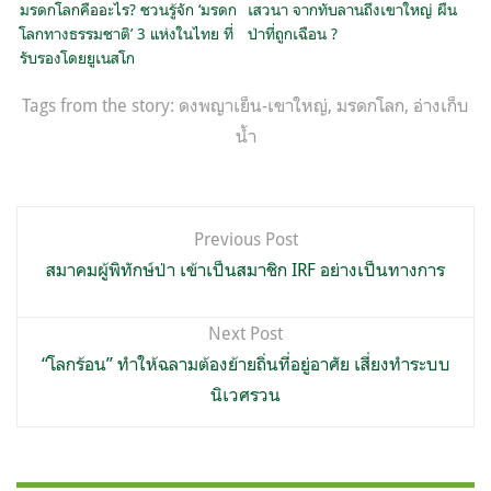
มรดกโลกคืออะไร? ชวนรู้จัก ‘มรดก
เสวนา จากทับลานถึงเขาใหญ่ ผืน
โลกทางธรรมชาติ’ 3 แห่งในไทย ที่
ป่าที่ถูกเฉือน ?
รับรองโดยยูเนสโก
Tags from the story:
ดงพญาเย็น-เขาใหญ่
,
มรดกโลก
,
อ่างเก็บ
น้ำ
แนะแนว
Previous Post
เรื่อง
สมาคมผู้พิทักษ์ป่า เข้าเป็นสมาชิก IRF อย่างเป็นทางการ
Next Post
“โลกร้อน” ทำให้ฉลามต้องย้ายถิ่นที่อยู่อาศัย เสี่ยงทำระบบ
นิเวศรวน