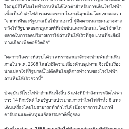
ใจอนุมัติให้โรงไฟฟ้าถ่านหินได้โควต้าสำหรับการเดินโรงไฟฟ้า
เพื่อเป็นกำลังไฟสำรองของระบบในกรณีฉุกเฉิน โดยเขามองว่า
“จากท่าทีของรัฐบาลเมื่อไม่นานมานี้ ผู้ติดตามหลายคนอาจคาด
หวังให้รัฐบาลออกกฎเกณฑ์ที่เข้มข้นและหนักแน่น โดยใช้กลไก
ตลาดในการลดปริมาณการใช้ถ่านหินให้เร็วที่สุด แทนที่จะยังมี
ทางเลือกเพื่อต่อชีวิตอีก”
“ผลการวิเคราะห์สรุปได้ว่า สหราชอาณาจักรจะข้ามพ้นถ่านหิน
ภายใน พ.ศ. 2568 โดยไม่มีความเสี่ยงด้านอุปทาน จึงเป็นเรื่อง
น่าแปลกใจที่รัฐบาลนี้ไม่ตัดสินใจยุติการทำงานของโรงไฟฟ้า
ถ่านหินให้เร็วกว่านี้”
ปัจจุบัน มีโรงไฟฟ้าถ่านหินทั้งสิ้น 8 แห่งที่มีกำลังการผลิตไฟฟ้า
ราว 14 กิกะวัตต์ โดยรัฐบาลประมาณการว่าโรงไฟฟ้าทั้ง 8 แห่ง
เดินเครื่องโดยไม่สามารถทำกำไรได้ เนื่องจากการเก็บภาษี
คาร์บอนและต้นทุนแก๊สธรรมชาติที่ถูกลง
นับตั้งแต่ พ.ศ. 2555 การผลิตไฟฟ้าจากถ่านหินมีปริมาณลด