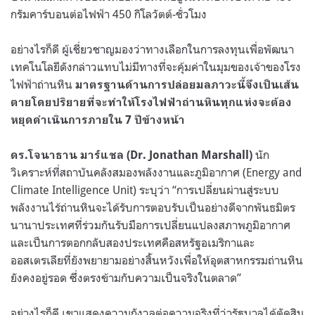
กรัมคาร์บอนต่อไฟฟ้า 450 กิโลวัตต์-ชั่วโมง
อย่างไรก็ดี ผู้เชี่ยวชาญมองว่าทางเลือกในการลงทุนเพื่อพัฒนา
เทคโนโลยีดังกล่าวแทบไม่มีทางที่จะคุ้มค่าในมุมของเจ้าของโรง
ไฟฟ้าถ่านหิน
มาตรฐานด้านการปล่อยมลภาวะนี้จึงเป็นเส้น
ตายโดยปริยายที่จะทำให้โรงไฟฟ้าถ่านหินทุกแห่งจะต้อง
หยุดดำเนินการภายใน 7 ปีข้างหน้า
นัก
ดร.โจนาธาน มาร์แชล (Dr. Jonathan Marshall)
วิเคราะห์ที่สถาบันคลังสมองพลังงานและภูมิอากาศ (Energy and
Climate Intelligence Unit) ระบุว่า “การเปลี่ยนผ่านสู่ระบบ
พลังงานไร้ถ่านหินจะได้รับการตอบรับเป็นอย่างดีจากพันธมิตร
นานาประเทศที่ร่วมกันรับมือการเปลี่ยนแปลงสภาพภูมิอากาศ
และเป็นการตอกกลับสองประเทศคือสหรัฐอเมริกาและ
ออสเตรเลียที่ยังพยายามอย่างสิ้นหวังเพื่อให้อุตสาหกรรมถ่านหิน
ยังคงอยู่รอด ซึ่งตรงข้ามกับความเป็นจริงในตลาด”
อย่างไรก็ดี เขาแสดงความกังวลต่อความจริงที่ว่ารัฐบาลได้ตัดสิน