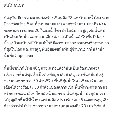
คนในชนบท
ปัจจุบัน มีการวางแผนก่อสร้างเขื่อนถึง 78 แห่งในลุ่มน้ำโขง หาก
มีการก่อสร้างเขื่อนทั้งหมดตามแผน คาดว่าจำนวนปลาที่อพยพ
จะลดลงราวร้อยละ 20 ในแม่น้ำโขง ยังไม่นับการสูญเสียพื้นที่ป่า
เป็นอ่างเก็บน้ำ และความเสี่ยงต่อการเกิดน้ำแล้งในพื้นที่ปลาย
น้ำ แม่โขงเป็นหนึ่งในแม่น้ำที่มีความหลากหลายทางชีวภาพมาก
ที่สุดในโลก และการสูญพันธุ์ของชนิดพันธุ์จำนวนมากในลำน้ำ
นั้นคือวิกฤตการณ์
พื้นที่ชุ่มน้ำที่เริ่มเผชิญภาวะแห้งแล้งก็นับเป็นเรื่องน่ากังวล
เนื่องจากพื้นที่ชุ่มน้ำเป็นถิ่นที่อยู่อาศัยสำคัญและพื้นที่สืบพันธุ์
ของนกอพยพกว่า 50 ล้านชีวิต พื้นที่ชุ่มน้ำในเอเชียตะวันออก
เฉียงใต้ราวร้อยละ 80 กำลังแปลงสภาพเป็นพื้นที่ทางการเกษตร
หรือการพัฒนาอื่นๆ โดยผันน้ำออกจากพื้นที่ชุ่มน้ำ ปัจจุบัน เรา
ได้สูญเสียพื้นที่ที่น้ำทะเลท่วมถึงไปราวร้อยละ 45 และการสูญเสีย
ดังกล่าวทำให้ประชากรของนกชายเลนลดลงถึง 79 เปอร์เซ็นต์