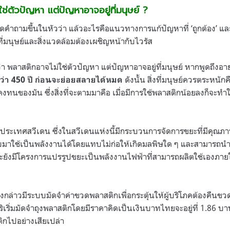
ช่ตัวปัญหา แต่ปัญหาอาจอยู่ที่มนุษย์ ?
งเกิดคำถามขึ้นในหัวว่า แล้วอะไรคือแนวทางการแก้ปัญหาที่ ‘ถูกต้อง’ 
ที่มนุษย์และสิ่งแวดล้อมต้องเผชิญหน้ากับไวรัส
ตว่า พลาสติกอาจไม่ใช่ตัวปัญหา แต่ปัญหาอาจอยู่ที่มนุษย์ หากพูดถึงอา
ดังนั้น สิ่งที่มนุษย์ควรตระหนักค
ว่า 450 ปี ก่อนจะย่อยสลายได้หมด
ทนของมัน ซึ่งสิ่งที่จะตามมาคือ เมื่อมีการใช้พลาสติกน้อยลงก็จะทำให
ประเทศสวีเดน ซึ่งในสวีเดนแห่งนี้มีกระบวนการจัดการขยะที่มีคุณ
บมาใช้เป็นพลังงานได้โดยแทบไม่ก่อให้เกิดมลพิษใด ๆ และสามารถน
ยังมีโครงการแปรรูปขยะเป็นพลังงานไฟฟ้าที่สามารถผลิตใช้เองภา
กล่าวมีระบบมัดจำค่าขวดพลาสติกเพื่อกระตุ้นให้ผู้บริโภคต้องคืนขวด แ
ารริเริ่มมัดจำถุงพลาสติกโดยมีราคาคิดเป็นเงินบาทไทยจะอยู่ที่ 1.86 
ติกไปอย่างเสียเปล่า