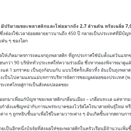
น
มีปริมาณขยะพลาสติกและโฟมมากถึง 2.7 ล้านตัน หรือเฉลี่ย 7,
ซึ่งต้องใช้เวลาย่อยสลายยาวนานถึง 450 ปี กลายเป็นประเทศที่มีปัญ
ับต้น ๆ ของโลก
ให้เกิดมาตรการงดแจกถุงพลาสติก ที่ถูกประกาศใช้นับตั้งแต่วันแรกของ
ชนกว่า 90 บริษัททั่วประเทศให้ความร่วมมือ ซึ่งหากลองพิจารณาดูแล้
้งแต่ 1 มกราคม เป็นถุงก๊อบแก๊บ แบบใช้ครั้งเดียวทิ้ง อันเป็นถุงพลาส
ซึ่งเป็นไปตามแผนแม่บทการบริหารจัดการขยะมูลฝอยของประเทศ (พ.
อนประเทศไทยสู่การเป็นสังคมปลอดขยะ
อกมาเพื่อแก้ปัญหาขยะพลาสติกเกลื่อนเมือง – เกลื่อนทะเล แต่หากมอ
ยกำลังเผชิญหน้ากับการแพร่ระบาดของไวรัสโคโรนาสายพันธุ์ใหม่ หรือ โ
่าง ๆ ถูกหยิบขึ้นมาเพื่อใช้ในตามวาระต่าง ๆ อันเกิดขึ้นจากสถานกา
เป็นอีกหนึ่งปัจจัยที่ส่งผลให้ขยะพลาสติกในครัวเรือนมีจำนวนเพิ่มข