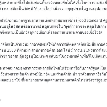
้มหน้ากากที่ใส่ไปแล้วก่อนทิ้งลงถังขยะเพื่อไม่ให้เชื้อโรคกระจายตัว
ส
ว่า พลาสติกเป็นวัสดุที่ ‘ทำลายโลก’ เนื่องจากคุณูปการในฐานะอุปการ
สำนักงานมาตรฐานอาหารแห่งสหราชอาณาจักร (Food Standard Agenc
ื้อนอยู่ในวัสดุหรืออาหารอันถูกบรรจุใน ‘ถุงผ้า’ อาจจะหลุดไปเกาะ
จึงกลายเป็นอีกวัสดุทางเลือกเพื่อลดการแพร่กระจายของเชื้อไวรัส
พลาสติกเป็นจำนวนมากอาจส่งผลให้เกิดการผลิตพลาสติกเพิ่มขึ้นตา
มษายน 2563 ที่ผ่านมา สำนักข่าวมติชนออนไลน์ มีการเผยแพร่ข่าวที่สะเท
วว่า ‘
เอกชนลุ้นรัฐอนุโลมห้างฯ กลับมาใช้ถุงพลาสติกเพื่อรีไซเคิลแทน ม
ี้คือ ทางสมาคมอุตสาหกรรมพลาสติกไทยได้ร่วมหารือกับภาครัฐและโมเด
ยถึงห้างสรรพสินค้า ห้างมินิมาร์ต และร้านค้าชั้นนำ ว่าด้วยกาหารือกั
ไมคลอน มาใช้ ซึ่งนายกสมาคมอุตสาหกรรมพลาสติกไทยหวังว่ารัฐจะอน
y