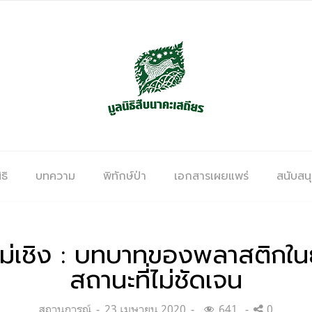
ธิ
บทความ
พิทักษ์ป่า
เอกสารเผยแพร่
สนับสน
กก็ไม่เชิง : บทบาทของพลาสติกใ
สถานะที่ไม่ชัดเจน
Categories:
Posted
สถานการณ์
23 เมษายน 2020
641
0