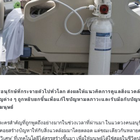
อนุรักษ์ที่กระจายตัวไปทั่วโลก ส่งผลให้แนวคิดการดูแลสิ่งแวดล
ต่าง ๆ ถูกหยิบยกขึ้นเพื่อแก้ไขปัญหามลภาวะและรับมือกับปัญห
นุษย์
วละครสำคัญที่ถูกพูดถึงอย่างมากในช่วงเวลาที่ผ่านมา ในแวดวงคนอนุ
ย’ ที่คอยสร้างปัญหาให้กับสิ่งแวดล้อมมาโดยตลอด แต่ขณะเดียวกันหล
ู้วิเศษ’ ที่เทคโนโลยีได้สรรสร้างขึ้นมา เพื่อให้มนุษย์ได้ใช้สอยในชีวิ