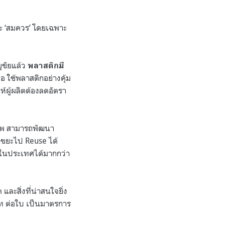
และ ‘สมควร’ โดยเฉพาะ
ยุขัยแล้ว
พลาสติกมี
ือ ใช้พลาสติกอย่างคุ้ม
้ผู้ผลิตต้องลดอัตรา
ภาพ สามารถพัฒนา
ำขยะไป Reuse ได้
ยในประเทศได้มากกว่า
ละสิ่งที่น่าสนใจยิ่ง
บาท ต่อใบ เป็นมาตรการ