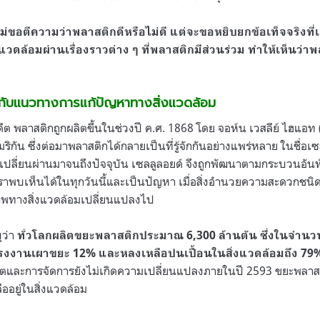
ม่ขอตีความว่าพลาสติกดีหรือไม่ดี แต่จะขอหยิบยกข้อเท็จจริงที่เก
ดล้อมผ่านเรื่องราวต่าง ๆ ที่พลาสติกมีส่วนร่วม ทำให้เห็นว่าพล
กับแนวทางการแก้ปัญหาทางสิ่งแวดล้อม
ีต พลาสติกถูกผลิตขึ้นในช่วงปี ค.ศ. 1868 โดย จอห์น เวสลีย์ ไฮแอท
ิกัน ซึ่งต่อมาพลาสติกได้กลายเป็นที่รู้จักกันอย่างแพร่หลาย ในชื่อเซ
นเปลี่ยนผ่านมาจนถึงปัจจุบัน เซลลูลอยด์ จึงถูกพัฒนาตามกระบวนอัน
เราพบเห็นได้ในทุกวันนี้และเป็นปัญหา เมื่อสิ่งอำนวยความสะดวกชนิดนี
ภาพทางสิ่งแวดล้อมเปลี่ยนแปลงไป
ุว่า
ทั่วโลกผลิตขยะพลาสติกประมาณ 6,300 ล้านตัน ซึ่งในจำนว
าโรงงานเผาขยะ 12% และหลงเหลือปนเปื้อนในสิ่งแวดล้อมถึง 79
ลิตและการจัดการยังไม่เกิดความเปลี่ยนแปลงภายในปี 2593 ขยะพลา
ออยู่ในสิ่งแวดล้อม