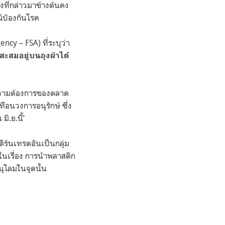
ิ่งที่กล่าวมาข้างต้นคง
ณ์ป้องกันโรค
y – FSA) ที่ระบุว่า
สะสมอยู่บนถุงผ้าได้
มความต้องการของตลาด
ือนวงการอนุรักษ์ ซึ่ง
ิ.ย.นี้
’
ิร์นเทรดอันเป็นกลุ่ม
นในเรื่อง การนำพลาสติก
ุโลมในจุดนั้น