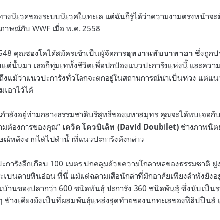
ค่าทางนิเวศของระบบนิเวศในทะเล แต่ฉันก็รู้ได้ว่าความงามตรงหน้าจะ
มภาษณ์กับ WWF เมื่อ พ.ศ. 2558
2548 คุณซองโคได้สมัครเข้าเป็นผู้จัดการ
ซึ่งถูกป
อุทยานทับบาทาฮา
ั้งแต่นั้นมา เธอก็ทุ่มเททั้งชีวิตเพื่อปกป้องแนวปะการังแห่งนี้ และค
งแม้ว่าแนวปะการังทั่วโลกจะตกอยู่ในสถานการณ์น่าเป็นห่วง แต่แ
มเอาไว้ได้
อคุณกำลังอยู่ท่ามกลางธรรมชาติบริสุทธิ์ของมหาสมุทร คุณจะได้พบเจอกั
วามต้องการของคุณ”
ช่างภาพนิ
เดวิด โดวบิเล็ท (David Doubilet)
ษณ์หลังจากได้ไปดำน้ำที่แนวปะการังดังกล่าว
นวปะการังลึกเกือบ 100 เมตร ปกคลุมด้วยความโกลาหลของธรรมชาติ ฝูง
เบนลายหินอ่อน ที่นี่ แม้แต่ฉลามเสือนักล่าที่มักอาศัยเพียงลำพังยังอย
้านของปลากว่า 600 ชนิดพันธุ์ ปะการัง 360 ชนิดพันธุ์ ซึ่งนับเป็นร
ะเล็กๆ ข้างเคียงยังเป็นที่ผสมพันธุ์แหล่งสุดท้ายของนกทะเลของฟิลิปปินส