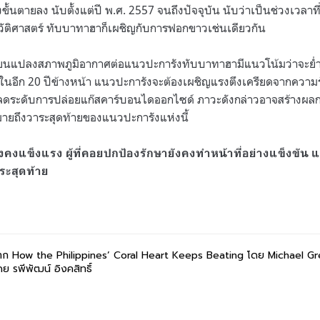
งขั้นตายลง นับตั้งแต่ปี พ.ศ. 2557 จนถึงปัจจุบัน นับว่าเป็นช่วงเวล
ะวัติศาสตร์ ทับบาทาฮาก็เผชิญกับการฟอกขาวเช่นเดียวกัน
่ยนแปลงสภาพภูมิอากาศต่อแนวปะการังทับบาทาฮามีแนวโน้มว่าจะย่ำ
นอีก 20 ปีข้างหน้า แนวปะการังจะต้องเผชิญแรงตึงเครียดจากความร้อ
ลดระดับการปล่อยแก๊สคาร์บอนไดออกไซด์ ภาวะดังกล่าวอาจสร้างผ
จหมายถึงวาระสุดท้ายของแนวปะการังแห่งนี้
คงแข็งแรง ผู้ที่คอยปกป้องรักษายังคงทำหน้าที่อย่างแข็งขัน แ
ระสุดท้าย
าก How the Philippines’ Coral Heart Keeps Beating โดย Michael G
 รพีพัฒน์ อิงคสิทธิ์