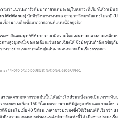
ยความว่าแนวปะการังทับบาทาฮาแทบจะอยู่ในสภาวะที่เรียกได้ว่าเป็นธ
นักชีววิทยาทางทะเล จากมหาวิทยาลัยแห่งไมอามี (Un
ohn McManus)
รื่องน่าเหลือเชื่อมากว่าสถานที่แบบนี้มีอยู่จริง”
มชาติและมนุษย์ที่ทับบาทาฮามีความโดดเด่นท่ามกลางสามเหลี่ยมปะก
พสูงมุมหนึ่งของเอเชียตะวันออกเฉียงใต้ ซึ่งปัจจุบันกำลังเผชิญกับ
งระหว่างประเทศขนาดใหญ่แล่นผ่านจนกลายเป็นเรื่องธรรมดา
บาทาฮา / PHOTO DAVID DOUBILET, NATIONAL GEOGRAPHIC.
รอดจากชะตากรรมเช่นนั้นได้อย่างไร ส่วนหนึ่งอาจเป็นเพราะทับบา
าฮา
้วยระยะทางเกือบ 150 กิโลเมตรจากเกาะที่มีผู้อยู่อาศัย และเกาะเล็กๆ สอ
รก็ดี ย้อนไปเมื่อ 40 ปีก่อน เหล่าชาวประมงซึ่งใช้เรือยนต์ที่เรียกว่า
แบ
ถึงความอุดมสมบูรณ์ของแหล่งปะการังแห่งนี้ได้ เมื่อชาวประมงเริ่ม