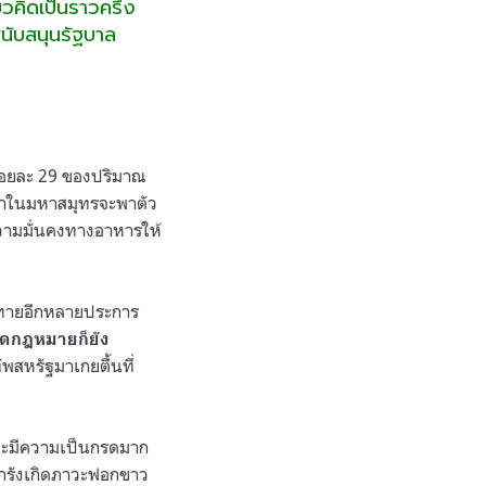
ยวคิดเป็นราวครึ่ง
สนับสนุนรัฐบาล
้อยละ 29 ของปริมาณ
สน้ำในมหาสมุทรจะพาตัว
วามมั่นคงทางอาหารให้
้าทายอีกหลายประการ
ดกฎหมายก็ยัง
ัพสหรัฐมาเกยตื้นที่
นและมีความเป็นกรดมาก
การังเกิดภาวะฟอกขาว