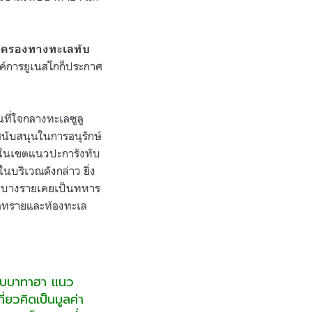
ุ้มครองทางทะเลทับ
งค์การยูเนสโกก็ประกาศ
นที่ใจกลางทะเลซูลู
งสนับสนุนในการอนุรักษ์
ลาในเขตแนวปะการังทับ
นบริเวณดังกล่าว ยิ่ง
ึ่งบางรายเคยเป็นทหาร
หาดทรายและท้องทะเล
ทับบาทาฮา แนว
ี่ยวคิดเป็นมูลค่า