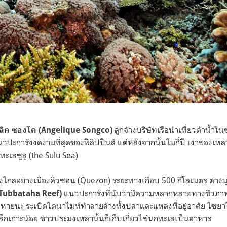
ลูกจ้างบริษัทเรือนำเที่ยวดำน้ำใน
ลิค ซองโค (Angelique Songco)
ะการังงดงามที่สุดของฟิลิปปินส์ แต่หลังจากนั้นไม่กี่ปี เงาของเหล่า
ะเลซูลู (the Sulu Sea)
างไกลอย่างเมืองคิวซอน (Quezon) ระยะทางเกือบ 500 กิโลเมตร ต่างมุ
แนวปะการังที่นับว่ามีความหลากหลายทางชีวภาพสู
Tubbataha Reef)
ือหายนะ ระเบิดไดนาไมท์ทำลายล้างทั้งปลาและแหล่งที่อยู่อาศัย ไซย
็กเกาะน้อย ชาวประมงเหล่านั้นก็เก็บเกี่ยวไข่นกทะเลเป็นอาหาร