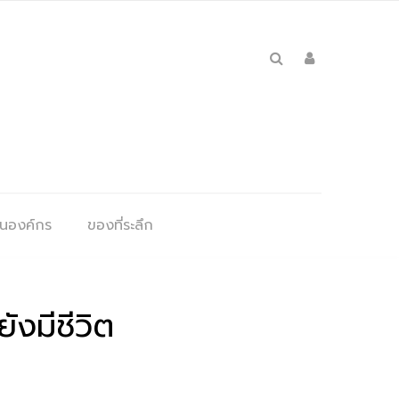
ุนองค์กร
ของที่ระลึก
ังมีชีวิต