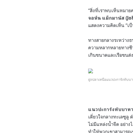
“สิ่งที่เราพบเห็นหมา
จอห์น แม็กมานัส (J
แสดงความคิดเห็น “เป็นเ
ทางสายกลางระหว่างธรร
ความหลากหลายทางชีวภา
เกินขนาดและเรือขนส่
ฝูงปลาเหนือแนวปะการังทับ
แนวปะการังทับบาท
เดี่ยวใจกลางทะเลซูลู ด
ไม่มีแหล่งน้ำจืด อย่างไ
ทำให้พวกเขาสามารถเข้า