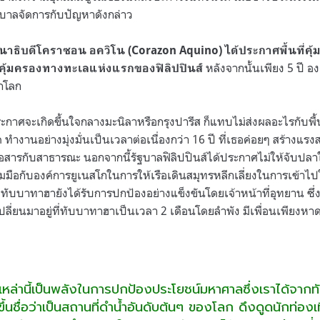
รัฐบาลจัดการกับปัญหาดังกล่าว
นาธิบดีโคราซอน อควิโน (Corazon Aquino)
ได้ประกาศพื้นที่ค
หลังจากนั้นเพียง 5 ปี อ
ที่คุ้มครองทางทะเลแห่งแรกของฟิลิปปินส์
ดกโลก
ประกาศจะเกิดขึ้นใจกลางมะนิลาหรือกรุงปารีส ก็แทบไม่ส่งผลอะไรกับพื้
โค ทำงานอย่างมุ่งมั่นเป็นเวลาต่อเนื่องกว่า 16 ปี ที่เธอค่อยๆ สร้างแร
่อสารกับสาธารณะ นอกจากนี้รัฐบาลฟิลิปปินส์ได้ประกาศไม่ให้จับป
ือกับองค์การยูเนสโกในการให้เรือเดินสมุทรหลีกเลี่ยงในการเข้าไปใ
งทับบาทาฮายังได้รับการปกป้องอย่างแข็งขันโดยเจ้าหน้าที่อุทยาน ซ
ปลี่ยนมาอยู่ที่ทับบาทาฮาเป็นเวลา 2 เดือนโดยลำพัง มีเพื่อนเพียง
ล่านี้เป็นพลังในการปกป้องประโยชน์มหาศาลซึ่งเราได้จาก
ขึ้นชื่อว่าเป็นสถานที่ดำน้ำอันดับต้นๆ ของโลก ดึงดูดนักท่องเท