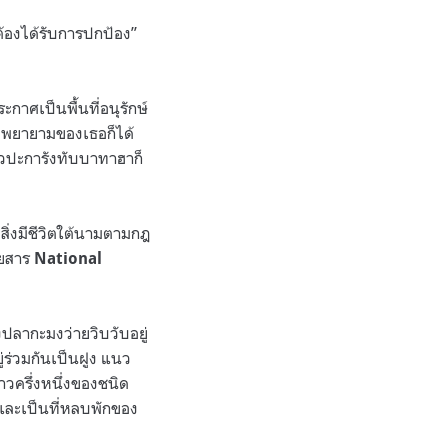
ต้องได้รับการปกป้อง”
ระกาศเป็นพื้นที่อนุรักษ์
วามพยายามของเธอก็ได้
นวปะการังทับบาทาฮาก็
บสิ่งมีชีวิตใต้นามตามกฎ
ตยสาร
National
ปลากะมงว่ายวิบวับอยู่
ู่ร่วมกันเป็นฝูง แนว
าวครึ่งหนึ่งของชนิด
์ และเป็นที่หลบพักของ