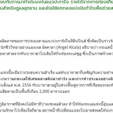
เมื่อเทียบกับการมาทำประมงในแนวปะการัง รายได้จากการท่องเที่
ทุนสำหรับดูแลอุทยาน และยังมีข้อตกลงแบ่งปันกำไรเพื่อช่วย
มผลิตภาพของการประมงตามแนวปะการังในฟิลิปปินส์ ซึ่งคิดเป็นราวร
ศ นักชีววิทยาอย่างแองเจล อัลคาลา (Angel Alcala) อธิบายว่า กระแ
มหาศาลจากทับบาทาฮาไปเติมให้กับท้องทะเลซูลู ซึ่งเป็นการสร้างค
นแห่งนี้จะถือว่าประสบความสำเร็จ แต่ทับบาทาฮาก็เผชิญกับความท
งเกตว่า
นกทะเลใช้เศษพลาสติกมาทำรัง และการทำประมงอย่างผิ
ับตั้งแต่ พ.ศ. 2556 ทับบาทาฮาอยู่ในช่วงฟื้นฟูจากการที่เรือของกองท
เสียหายเป็นพื้นที่เกือบ 2,000 ตารางเมตร
ิอากาศที่ยังคงไม่มีท่าทีว่าจะชะลอตัวลง ทำให้ท้องทะเลแห่งนี้อุ่
ายามรักษาไว้เพียงใดก็ตาม สภาพน้ำที่เปลี่ยนแปลงไปอาจส่งผลให้ปะ