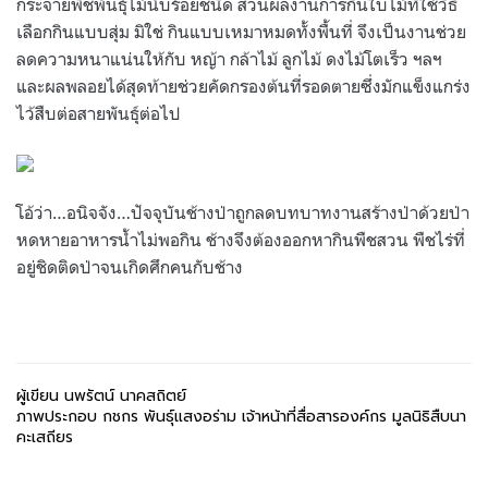
กระจายพืชพันธุ์ไม้นับร้อยชนิด ส่วนผลงานการกินใบไม้ที่ใช้วิธี
เลือกกินแบบสุ่ม มิใช่ กินแบบเหมาหมดทั้งพื้นที่ จึงเป็นงานช่วย
ลดความหนาแน่นให้กับ หญ้า กล้าไม้ ลูกไม้ ดงไม้โตเร็ว ฯลฯ
และผลพลอยได้สุดท้ายช่วยคัดกรองต้นที่รอดตายซึ่งมักแข็งแกร่ง
ไว้สืบต่อสายพันธุ์ต่อไป
โอ้ว่า…อนิจจัง…ปัจจุบันช้างป่าถูกลดบทบาทงานสร้างป่าด้วยป่า
หดหายอาหารน้ำไม่พอกิน ช้างจึงต้องออกหากินพืชสวน พืชไร่ที่
อยู่ชิดติดป่าจนเกิดศึกคนกับช้าง
ผู้เขียน นพรัตน์ นาคสถิตย์
ภาพประกอบ กชกร พันธุ์แสงอร่าม เจ้าหน้าที่สื่อสารองค์กร มูลนิธิสืบนา
คะเสถียร