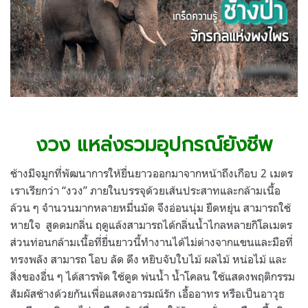
งวง แหล่งรวมอุปกรณ์ยังชีพ
ช้างมีจมูกที่พัฒนาการให้ยื่นยาวออกมาจากหน้าถึงเกือบ 2 เมตร
เราเรียกว่า “งวง” ภายในบรรจุด้วยเส้นประสาทและกล้ามเนื้อ
ล้วน ๆ จำนวนมากหลายหมื่นมัด จึงอ่อนนุ่ม ยืดหยุ่น สามารถใช้
หายใจ สูดดมกลิ่น ฤดูแล้งสามารถได้กลิ่นน้ำไกลหลายกิโลเมตร
ส่วนท่อนกล้ามเนื้อที่ยื่นยาวนี้ทำงานได้ไม่ต่างจากแขนและมือที่
ทรงพลัง สามารถ โอบ ลัด ดึง หยิบจับใบไม้ ผลไม้ หน่อไม้ และ
สิ่งของอื่น ๆ ได้สารพัด ใช้ดูด พ่นน้ำ น้ำโคลน ใช้แสดงพฤติกรรม
สัมผัสช้างด้วยกันเพื่อแสดงอารมณ์รัก เอื้ออาทร หรือเป็นอาวุธ