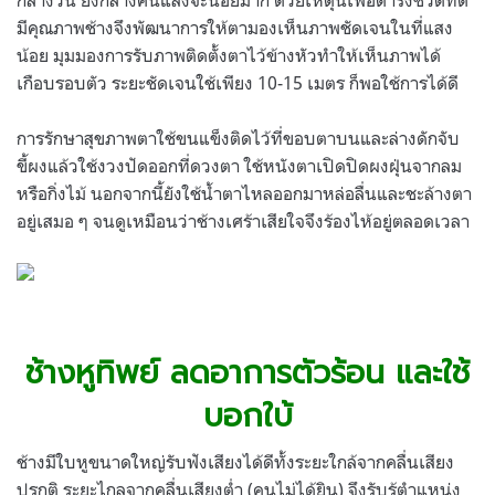
มีคุณภาพช้างจึงพัฒนาการให้ตามองเห็นภาพชัดเจนในที่แสง
น้อย มุมมองการรับภาพติดตั้งตาไว้ข้างหัวทำให้เห็นภาพได้
เกือบรอบตัว ระยะชัดเจนใช้เพียง 10-15 เมตร ก็พอใช้การได้ดี
การรักษาสุขภาพตาใช้ขนแข็งติดไว้ที่ขอบตาบนและล่างดักจับ
ขี้ผงแล้วใช้งวงปัดออกที่ดวงตา ใช้หนังตาเปิดปิดผงฝุ่นจากลม
หรือกิ่งไม้ นอกจากนี้ยังใช้น้ำตาไหลออกมาหล่อลื่นและชะล้างตา
อยู่เสมอ ๆ จนดูเหมือนว่าช้างเศร้าเสียใจจึงร้องไห้อยู่ตลอดเวลา
.
.
ช้างหูทิพย์ ลดอาการตัวร้อน และใช้
บอกใบ้
ช้างมีใบหูขนาดใหญ่รับฟังเสียงได้ดีทั้งระยะใกล้จากคลื่นเสียง
ปรกติ ระยะไกลจากคลื่นเสียงต่ำ (คนไม่ได้ยิน) จึงรับรู้ตำแหน่ง