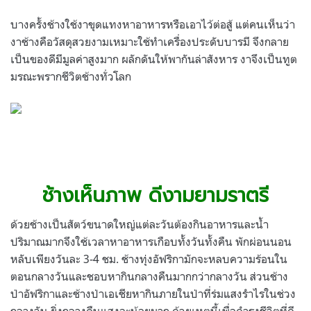
บางครั้งช้างใช้งาขุดแทงหาอาหารหรือเอาไว้ต่อสู้ แต่คนเห็นว่า
งาช้างคือวัสดุสวยงามเหมาะใช้ทำเครื่องประดับบารมี จึงกลาย
เป็นของดีมีมูลค่าสูงมาก ผลักดันให้พากันล่าสังหาร งาจึงเป็นทูต
มรณะพรากชีวิตช้างทั่วโลก
.
.
ช้างเห็นภาพ ดีงามยามราตรี
ด้วยช้างเป็นสัตว์ขนาดใหญ่แต่ละวันต้องกินอาหารและน้ำ
ปริมาณมากจึงใช้เวลาหาอาหารเกือบทั้งวันทั้งคืน พักผ่อนนอน
หลับเพียงวันละ 3-4 ชม. ช้างทุ่งอัฟริกามักจะหลบความร้อนใน
ตอนกลางวันและชอบหากินกลางคืนมากกว่ากลางวัน ส่วนช้าง
ป่าอัฟริกาและช้างป่าเอเชียหากินภายในป่าที่ร่มแสงรำไรในช่วง
กลางวัน ยิ่งกลางคืนแสงจะน้อยมาก ด้วยเหตุนี้เพื่อดำรงชีวิตที่ดี