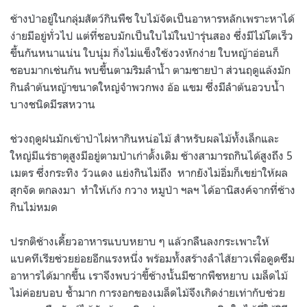
ช้างป่าอยู่ในกลุ่มสัตว์กินพืช ใบไม้จัดเป็นอาหารหลักเพราะหาได้
ง่ายมีอยู่ทั่วไป แต่ที่ชอบมักเป็นใบไม้ในป่ารุ่นสอง ซึ่งมีไม้โตเร็ว
ขึ้นกันหนาแน่น ใบนุ่ม กิ่งไม่แข็งใช้งวงหักง่าย ใบหญ้าอ่อนก็
ชอบมากเช่นกัน พบขึ้นตามริมลำน้ำ ตามชายป่า ส่วนฤดูแล้งมัก
กินลำต้นหญ้าขนาดใหญ่จำพวกพง อ้อ แขม ซึ่งมีลำต้นอวบน้ำ
บางชนิดมีรสหวาน
ช่วงฤดูฝนมักเข้าป่าไผ่หากินหน่อไม้ สำหรับผลไม้ทั้งเล็กและ
ใหญ่มีแร่ธาตุสูงมีอยู่ตามป่าเก่าดั้งเดิม ช้างสามารถกินได้สูงถึง 5
เมตร ซึ่งกระทิง วัวแดง แย่งกินไม่ถึง หากยังไม่อิ่มก็เขย่าให้ผล
สุกจัด ตกลงมา ทำให้เก้ง กวาง หมูป่า ฯลฯ ได้อานิสงค์จากที่ช้าง
กินไม่หมด
ปรกติช้างเคี้ยวอาหารแบบหยาบ ๆ แล้วกลืนลงกระเพาะให้
แบคทีเรียช่วยย่อยอีกแรงหนึ่ง พร้อมทั้งสร้างลำไส้ยาวเพื่อดูดซึม
อาหารได้มากขึ้น เราจึงพบว่าขี้ช้างนั้นมีซากพืชหยาบ เมล็ดไม้
ไม่ค่อยบอบ ช้ำมาก การงอกของเมล็ดไม้จึงเกิดง่ายเท่ากับช่วย