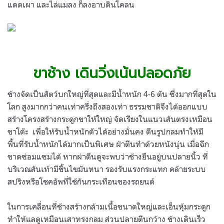
แดดเผา และไล่แมลง ก็ลงอาบดินโคลน
.
.
ขาช้าง เดินวิ่งเน้นปลอดภัย
ช้างจัดเป็นสัตว์บกใหญ่ที่สุดและมีน้ำหนัก 4-6 ตัน ซึ่งมากที่สุดใน
โลก สูงมากกว่าคนเท่าครึ่งถึงสองเท่า ธรรมชาติจึงได้ออกแบบ
สร้างโครงสร้างกระดูกขาให้ใหญ่ จัดเรียงในแนวเส้นตรงเหมือน
ขาโต๊ะ เพื่อให้รับน้ำหนักตัวได้อย่างมั่นคง ตีนรูปกลมทำให้มี
พื้นที่รับน้ำหนักได้มากเป็นพิเศษ ฝ่าตีนทำด้วยหนังนุ่น เมื่อฉีก
ขาดซ่อมแซมได้ หากผ่าตีนดูจะพบว่าช้างยืนอยู่บนปลายนิ้ว ที่
บริเวณส้นเท้ามีชิ้นไขมันหนา รองรับแรงกระแทก คล้ายระบบ
สปริงหรือโชคอัพที่ใช้กันกระเทือนของรถยนต์
ในการเคลื่อนที่ช้างสร้างกล้ามเนื้อขนาดใหญ่และเอ็นหุ้มกระดูก
ทำให้แลดูเหมือนเสาทรงกลม ส่วนปลายตีนกว้าง ช้างเดินเร็ว