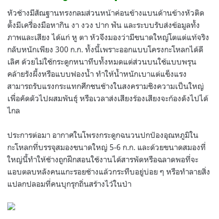
หัวช้างมีสัณฐานทรงกลมส่วนหน้าค่อนข้างแบนด้านข้างหัวติด
ตั้งมีเครื่องมือหากิน งา งวง ปาก ฟัน และระบบรับส่งข้อมูลทั้ง
ภาพและเสียง ได้แก่ หู ตา หัวจึงมองว่ามีขนาดใหญ่โตแต่แท้จริง
กลับหนักเพียง 300 ก.ก. ทั้งนี้เพราะออกแบบโครงกะโหลกได้ดี
เลิศ ด้วยไม่ใช้กระดูกหนาทึบทั้งหมดแต่ส่วนบนใช้แบบพรุน
คล้ายรังผึ้งหรือแบบฟองน้ำ ทำให้น้ำหนักเบาแต่แข็งแรง
สามารถรับแรงกระแทกศึกชนช้างในสงครามชิงความเป็นใหญ่
เพื่อคัดตัวไปผสมพันธุ์ หรือเวลาส่งเสียงร้องเสียงจะก้องดังไปได้
ไกล
ประการต่อมา อากาศในโพรงกระดูกฉนวนปกป้องอุณหภูมิใน
กะโหลกที่บรรจุสมองขนาดใหญ่ 5-6 ก.ก. และด้วยขนาดสมองที่
ใหญ่นี้ทำให้ช้างถูกฝึกสอนใช้งานได้สารพัดหรือฉลาดพอที่จะ
แอบตลบหลังคนแกะรอยช้างแล้วกระทืบอยู่บ่อย ๆ หรือทำลายสิ่ง
แปลกปลอมที่คนบุกรุกถิ่นสร้างไว้ในป่า