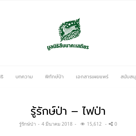
ธิ
บทความ
พิทักษ์ป่า
เอกสารเผยแพร่
สนับสน
รู้รักษ์ป่า – ไฟป่า
Categories:
Posted
รู้รักษ์ป่า
4 มีนาคม 2018
15,612
0
on