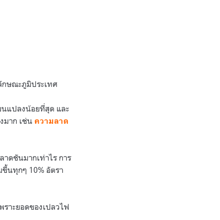
ะลักษณะภูมิประเทศ
่ยนแปลงน้อยที่สุด และ
างมาก เช่น
ความลาด
มลาดชันมากเท่าไร การ
มขึ้นทุกๆ 10% อัตรา
นี้เพราะยอดของเปลวไฟ