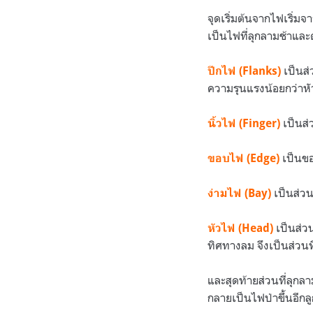
จุดเริ่มต้นจากไฟเริ่มจ
เป็นไฟที่ลุกลามช้าและด
เป็นส่
ปีกไฟ (Flanks)
ความรุนแรงน้อยกว่าห
เป็นส่
นิ้วไฟ (Finger)
เป็นขอ
ขอบไฟ (Edge)
เป็นส่วน
ง่ามไฟ (Bay)
เป็นส่ว
หัวไฟ (Head)
ทิศทางลม จึงเป็นส่วนท
และสุดท้ายส่วนที่ลุก
กลายเป็นไฟป่าขึ้นอีกลู