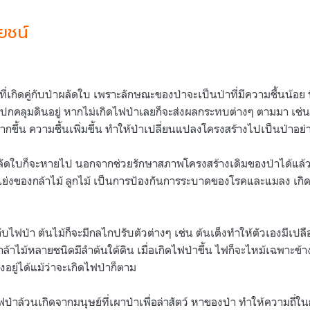
โยชน์
่งที่เกิดคู่กับป่าผลัดใบ เพราะลักษณะของป่าจะเป็นป่าที่มีความชื้นน้อย
ลุมดินอยู่ หากไม่เกิดไฟป่าเลยก็จะส่งผลกระทบต่างๆ ตามมา เช่น ก
กขึ้น ความชื้นเพิ่มขึ้น ทำให้ป่าเปลี่ยนแปลงโครงสร้างไปเป็นป่าอย่า
าผลัดใบก็จะหายไป นอกจากช่วยรักษาสภาพโครงสร้างเดิมของป่าได้แล้ว
งแย่งของกล้าไม้ ลูกไม้ เป็นการป้องกันการระบาดของโรคและแมลง เกิด
ู่กับไฟป่า ต้นไม้ก็จะมีกลไกปรับตัวต่างๆ เช่น ต้นเต็งทำให้ตัวเองมีเปลื
้าไม้หลายชนิดมีลำต้นใต้ดิน เมื่อเกิดไฟป่าขึ้น ไฟก็จะไหม้เฉพาะข
รงอยู่ได้แม้ว่าจะเกิดไฟป่าก็ตาม
ป่าล้วนเกิดจากมนุษย์ที่เผาป่าเพื่อล่าสัตว์ หาของป่า ทำให้ความถี่ใ