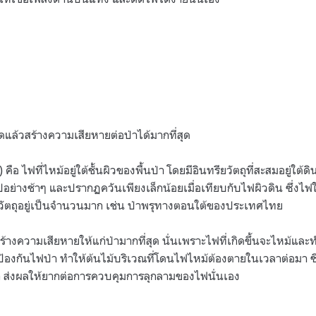
ิดแล้วสร้างความเสียหายต่อป่าได้มากที่สุด
คือ ไฟที่ไหม้อยู่ใต้ชั้นผิวของพื้นป่า โดยมีอินทรียวัตถุที่สะสมอยู่ใต้ด
ย่างช้าๆ และปรากฏควันเพียงเล็กน้อยเมื่อเทียบกับไฟผิวดิน ซึ่งไฟใต
ียวัตถุอยู่เป็นจำนวนมาก เช่น ป่าพรุทางตอนใต้ของประเทศไทย
ร้างความเสียหายให้แก่ป่ามากที่สุด นั่นเพราะไฟที่เกิดขึ้นจะไหม้และ
ป้องกันไฟป่า ทำให้ต้นไม้บริเวณที่โดนไฟไหม้ต้องตายในเวลาต่อมา ซึ
 ส่งผลให้ยากต่อการควบคุมการลุกลามของไฟนั่นเอง