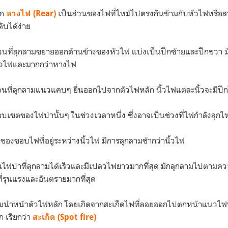
าก
เป็นส่วนของไฟที่ไหม้ไปตรงกันข้ามกับหัวไฟหรือ
หางไฟ (Rear)
ับได้ง่าย
วนที่ลุกลามขยายออกด้านข้างของหัวไฟ แบ่งเป็นปีกซ้ายและปีกขวา ม
ัวไฟและมากกว่าหางไฟ
วนที่ลุกลามแนวแคบๆ ยื่นออกไปจากตัวไฟหลัก นิ้วไฟแต่ละนิ้วจะมีป
บเขตของไฟป่านั้นๆ ในช่วงเวลาหนึ่ง ซึ่งอาจเป็นช่วงที่ไฟกำลังลุกไหม
ของขอบไฟที่อยู่ระหว่างนิ้วไฟ มีการลุกลามช้ากว่านิ้วไฟ
นไฟป่าที่ลุกลามได้เร็วและมีเปลวไฟยาวมากที่สุด มักลุกลามไปตามคว
ี่รุนแรงและอันตรายมากที่สุด
ลามนำหน้าตัวไฟหลัก โดยเกิดจากสะเก็ดไฟที่ลอยออกไปตกหน้าแนวไฟ
ก เรียกว่า
สะเก็ด (Spot fire)