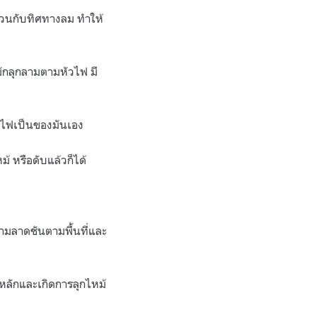
สวนกับทิศทางลม ทำให้
ักลุกลามตามหัวไฟ มี
ีกไฟเป็นของมันเอง
้ หรือดับแล้วก็ได้
ามลาดชันตามพื้นที่และ
หลักและเกิดการลุกไหม้