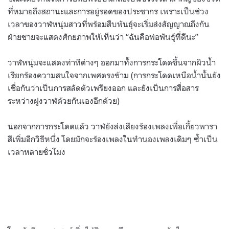
ที่หมายถึงสถานะและการอยู่รอดของประชากร เพราะเป็นช่วง
เวลาของวาฬหนุ่มสาวที่พร้อมสืบพันธุ์จะเริ่มส่งสัญญาณถึงกัน
ฝ่ายชายจะแสดงศักยภาพให้เห็นว่า “ฉันคือพ่อพันธุ์ที่ดีนะ”
วาฬหนุ่มจะแสดงท่าทีต่างๆ ออกมาทั้งการกระโดดขึ้นจากผิวน้ำ
เรียกร้องความสนใจจากเพศตรงข้าม (การกระโดดเหนือน้ำนั้นยัง
เชื่อกันว่าเป็นการสลัดตัวเพรียงออก และยังเป็นการสื่อสาร
ระหว่างฝูงวาฬด้วยกันเองอีกด้วย)
นอกจากการกระโดดแล้ว วาฬยังส่งเสียงร้องเพลงเพื่อเกี้ยวพารา
สีเพิ่มอีกวิธีหนึ่ง โดยมักจะร้องเพลงในทำนองเพลงเดิมๆ ซ้ำเป็น
เวลาหลายชั่วโมง