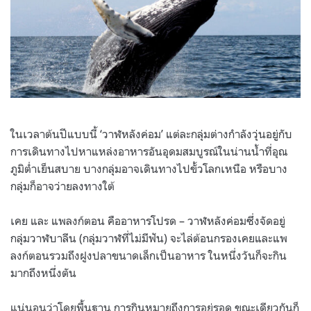
ในเวลาต้นปีแบบนี้ ‘วาฬหลังค่อม’ แต่ละกลุ่มต่างกำลังวุ่นอยู่กับ
การเดินทางไปหาแหล่งอาหารอันอุดมสมบูรณ์ในน่านน้ำที่อุณ
ภูมิต่ำเย็นสบาย บางกลุ่มอาจเดินทางไปขั้วโลกเหนือ หรือบาง
กลุ่มก็อาจว่ายลงทางใต้
เคย และ แพลงก์ตอน คืออาหารโปรด – วาฬหลังค่อมซึ่งจัดอยู่
กลุ่มวาฬบาลีน (กลุ่มวาฬที่ไม่มีฟัน) จะไล่ต้อนกรองเคยและแพ
ลงก์ตอนรวมถึงฝูงปลาขนาดเล็กเป็นอาหาร ในหนึ่งวันก็จะกิน
มากถึงหนึ่งตัน
แน่นอนว่าโดยพื้นฐาน การกินหมายถึงการอยู่รอด ขณะเดียวกันก็