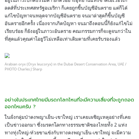
ลดส์ที่ประเทศสหรัฐอเมริกา ก็เคยถูกขึ้นบัญชีอันตราย แต่ก็ได้
แก้ไขปัญหาจนหลุดจากบัญชีอันตราย จนมาล่าสุดก็ขึ้นบัญชี
อันตรายอีกครั้ง เนื่องจากเกิดปัญหา จนมาถึงตอนนี้ก็ยังแก้ไขไม่
เรียบร้อย ก็ยังอยู่ในภาวะอันตราย คณะกรรมการก็จะดูจนกว่าใน
ที่สุดแล้วคุณค่าโอยูวีไม่เหลือเท่าเดิมตามที่เคยรับรองแล้ว
Arabian oryx (Oryx leucoryx) in the Dubai Desert Conservation Area, UAE /
PHOTO Charles J Sharp
อย่างในประเทศไทยมีมรดกโลกไหนที่จะมีความเสี่ยงที่จะถูกถอด
ออกไหมครับ ?
ในฝั่งกลุ่มป่าดงพญาเย็น-เขาใหญ่ เราเคยเผชิญเหตุอย่างที่เคย
เป็นข่าวออกมา ซึ่งมรดกโลกทางธรรมชาติของไทยทั้ง 2 แห่ง
ทางทุ่งใหญ่-ห้วยขาแข้งกับทางดงพญาเย็น-เขาใหญ่ จะมีความ