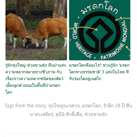
รู้จักทุ่งใหญ่-ห้วยขาแข้ง ผืนป่าแห่ง
มรดกโลกคืออะไร? ชวนรู้จัก ‘มรดก
ความหลากหลายทางชีวภาพ กับ
โลกทางธรรมชาติ’ 3 แห่งในไทย ที่
เรื่องราวความหลากชนิดของสัตว์
รับรองโดยยูเนสโก
เลี้ยงลูกด้วยนมในพื้นที่ป่ามรดก
โลก
Tags from the story:
ทุ่งใหญ่นเรศวร
,
มรดกโลก
,
รำลึก 28 ปี สืบ
นาคะเสถียร
,
สุนีย์ ศักดิ์เสือ
,
ห้วยขาแข้ง