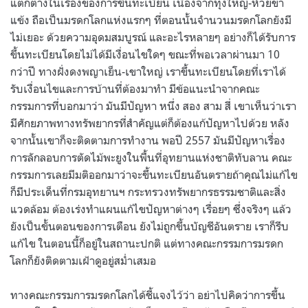
แตกต่างในเรื่องของการขึ้นทะเบียน เนื่องจากทุ่งใหญ่-ห้วยขา
แข้ง ถือเป็นมรดกโลกแห่งแรกๆ ที่ตอนนั้นจำนวนมรดกโลกยังมี
ไม่เยอะ ด้วยความอุดมสมบูรณ์ และอะไรหลายๆ อย่างก็ได้รับการ
ขึ้นทะเบียนโดยไม่ได้มีเงื่อนไขใดๆ ขณะที่พอเวลาผ่านมา 10
กว่าปี ทางฝั่งดงพญาเย็น-เขาใหญ่ เราขึ้นทะเบียนโดยที่เราได้
รับเงื่อนไขและการบ้านที่ต้องมาทำ มีข้อแนะนำจากคณะ
กรรมการที่บอกมาว่า มันมีปัญหา หนึ่ง สอง สาม สี่ เขาเห็นว่าเรา
มีศักยภาพทางทรัพยากรที่สำคัญแต่ก็ต้องแก้ปัญหาไปด้วย หลัง
จากนั้นเขาก็จะติดตามการทำงาน พอปี 2557 มันมีปัญหาเรื่อง
การลักลอบการตัดไม้พะยูงในพื้นที่อุทยานแห่งชาติทับลาน คณะ
กรรมการเลยมีมติออกมาว่าจะขึ้นทะเบียนอันตรายถ้าคุณไม่แก้ไข
ก็มีประเด็นที่กรมอุทยานฯ กระทรวงทรัพยากรธรรมชาติและสิ่ง
แวดล้อม ต้องเร่งทำแผนแก้ไขปัญหาต่างๆ เรื่อยๆ ซึ่งจริงๆ แล้ว
ยังเป็นขั้นตอนของการเตือน ยังไม่ถูกขึ้นบัญชีอันตราย เราก็รีบ
แก้ไข ในตอนนี้ก็อยู่ในสถานะปกติ แต่ทางคณะกรรมการมรดก
โลกก็ยังติดตามเฝ้าดูอยู่สม่ำเสมอ
ทางคณะกรรมการมรดกโลกได้ชี้แจงไว้ว่า อย่าไปคิดว่าการขึ้น