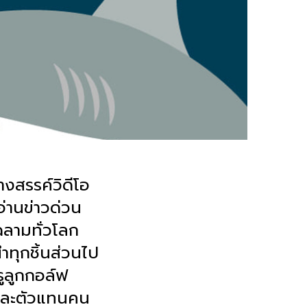
งสรรค์วิดีโอ
่านข่าวด่วน
ฉลามทั่วโลก
ำทุกชิ้นส่วนไป
รูลูกกอล์ฟ
งและตัวแทนคน