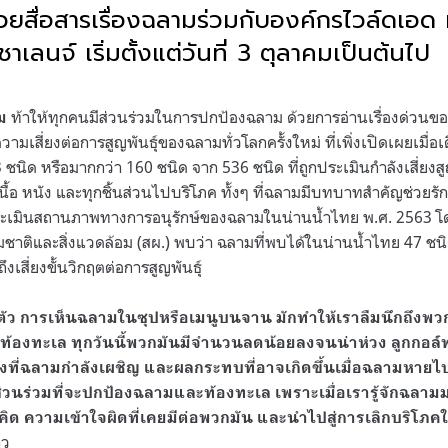
าช่วยสื่อสารเรื่องฉลามร่วมกับองค์กรไวล์ดเอ
เลนจ์ เริ่มตั้งแต่วันที่ 3 ตุลาคมเป็นต้นไป
ท้าให้ทุกคนมีส่วนร่วมในการปกป้องฉลาม ด้วยการอ่านเรื่องด่วนของ
ม
เสี่ยงต่อการสูญพันธุ์ของฉลามทั่วโลกครั้งใหม่ ที่เพิ่งเปิดเผยเมื่อ
ชนิด หรือมากกว่า 160 ชนิด จาก 536 ชนิด ที่ถูกประเมินกำลังเสี่ยงส
เนื้อ หนัง และทุกชิ้นส่วนไปบริโภค ทั้งๆ ที่ฉลามมีบทบาทสำคัญช่วย
ระเมินสถานภาพทางการอนุรักษ์ของฉลามในน่านน้ำไทย พ.ศ. 2563 
ติและสิ่งแวดล้อม (สผ.) พบว่า ฉลามที่พบได้ในน่านน้ำไทย 47 ชนิ
ึงเสี่ยงขั้นวิกฤตต่อการสูญพันธุ์
ลตัว การเห็นฉลามในซุปหรือเมนูบนจาน มักทำให้เราลืมนึกถึงพว
้องทะเล ทุกวันนี้พวกมันมีจำนวนลดน้อยลงจนน่าห่วง ลูกกอล์ฟข
ริงที่ฉลามกำลังเผชิญ และผลกระทบที่อาจเกิดขึ้นเมื่อฉลามหายไป
ส่วนร่วมที่จะปกป้องฉลามและท้องทะเล เพราะเมื่อเรารู้จักฉลามมา
คิด ความเข้าใจผิดที่เคยมีต่อพวกมัน และนำไปสู่การเลิกบริโภคใน
าว