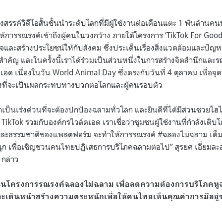
รรค์วิดีโอสั้นชั้นนำระดับโลกที่มีผู้ใช้งานต่อเดือนแตะ 1 พันล้านคนท
้การรณรงค์เข้าถึงผู้คนในวงกว้าง ภายใต้โครงการ ‘TikTok For Good’ 
และสร้างประโยชน์ให้กับสังคม ซึ่งประเด็นเรื่องสิ่งแวดล้อมและปัญหาเ
วามสำคัญ และในครั้งนี้เราได้ร่วมเป็นส่วนหนึ่งในการสร้างจิตสำนึกแล
เอด เนื่องในวัน World Animal Day ซึ่งตรงกับวันที่ 4 ตุลาคม เพื่อจ
ิ่งที่จะเป็นผลกระทบทางบวกต่อโลกและผู้คนรอบตัว
ป็นเร่งด่วนที่จะต้องปกป้องฉลามทั่วโลก และยินดีที่ได้มีส่วนช่วย
TikTok ร่วมกับองค์กรไวล์ดเอด เราเชื่อว่าชุมชนผู้ใช้งานที่กำลังเติ
 และธรรมชาติของแพลตฟอร์ม จะทำให้การรณรงค์ #ฉลองไม่ฉลาม เต็มไ
นุก เพื่อเชิญชวนคนไทยปฏิเสธการบริโภคฉลามต่อไป” สุรยศ เอี่ยมล
 กล่าว
นินโครงการรณรงค์ฉลองไม่ฉลาม เพื่อลดความต้องการบริโภค
ะจะเดินหน้าสร้างความตระหนักเพื่อให้คนไทยเห็นคุณค่าการมีอ