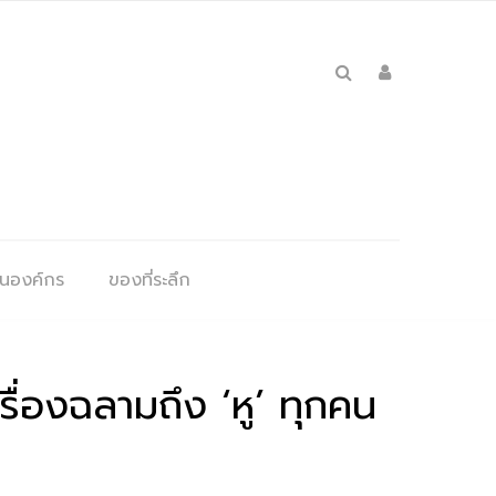
ุนองค์กร
ของที่ระลึก
ื่องฉลามถึง ‘หู’ ทุกคน