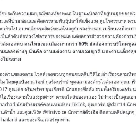
ลักประกันความสมบูรณ์ของท้องทะเล ในฐานะนักล่าที่อยู่บนสุดของห่ว
ว์ทะเลที่ป่วย อ่อนแอ คัดสรรสายพันธุ์ปลาให้แข็งแรง คุมโรคระบาด 
อยเกินไป คุมพฤติกรรมสัตว์ทะเลให้อยู่กับร่องกับรอย เปรียบเหมือนป่า
เป็นลำดับต่อห่วงโซ่อาหารของทะเล แต่ผลการสำรวจความต้องการบ
รไวล์ดเอดพบ
คนไทยเขตเมืองมากกว่า 60% ยังต้องการบริโภคห
านฉลองต่างๆ นั่นคือ งานแต่งงาน งานรวมญาติ และงานเลี้ยงธุรกิ
งไม่ฉลาม
่องด่วนของฉลาม ไวลด์เอดชวนทุกคนชมคลิปวิดีโอเล่าเรื่องฉลามที
 ชนิด โดยคุณป้อง ณวัฒน์ กุลรัตนรักษ์ ทูตฉลามองค์กรไวล์ดเอด​ คุณมาร
2017 คุณเต้ย จรินทร์พร จุนเกียรติ นักแสดงชื่อดัง รวมทั้งครีเอเตอร์
ิดีโอเรื่องฉลามในแง่มุมต่างๆ ตามสไตล์ของตนเอง ไม่ว่าจะเป็นคุณเ
chad นักสร้างสรรค์คอนเทนต์บน TikTok, คุณดาร์ท @dart14 นักพา
น้ำ และคุณเฟิร์ส @firstvoice นักพากย์ตั่วเฮีย ติดตามคลิปสนุกๆ แ
hailand และของครีเอเตอร์ทุกท่าน