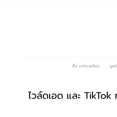
สืบ นาคะเสถียร
มูลนิ
ไวล์ดเอด และ TikTok ท