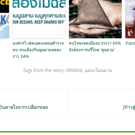
องค์กรไวล์ดเอดเผยผลสำรวจ
คนไทยเขตเมืองมากกว่า 60%
ร่วม
พบ คนเมืองกินหูฉลามลดลง
ยังต้องการบริโภค ‘หูฉลาม’
ราว 34%
Tags from the story:
WildAid
,
ฉลองไม่ฉลาม
แรงบันดาลใจจากเปลือกหอย
[ก้าวส