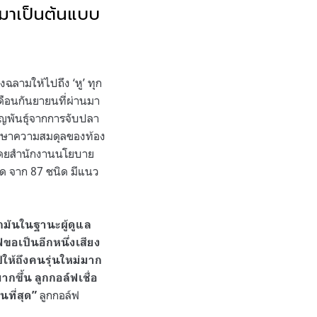
ด มาเป็นต้นแบบ
ฉลามให้ไปถึง ‘หู’ ทุก
เดือนกันยายนที่ผ่านมา
ูญพันธุ์จากการจับปลา
รักษาความสมดุลของท้อง
โดยสำนักงานนโยบาย
ด จาก 87 ชนิด มีแนว
กมันในฐานะผู้ดูแล
อเป็นอีกหนึ่งเสียง
ให้ถึงคนรุ่นใหม่มาก
กขึ้น ลูกกอล์ฟเชื่อ
ลูกกอล์ฟ
ที่สุด”