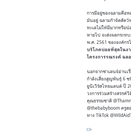
การมีอยู่ของฉลามคือห
มันอยู่ ฉลามกำจัดสัต
ทะเลไม่ให้มีมากหรือน้
หายไป จะส่งผลกระทบ
พ.ศ. 2561 ขององค์ก
บริโภคบ่อยที่สุดในง
โครงการรณรงค์ ฉลอ
นอกจากชาเลนจ์อ่านเรื
กำลังเสี่ยงสูญพันธุ์ 6
ยูนิเวิร์สไทยแลนด์ ปี 
วงการร่วมสร้างสรรค์ว
คุณธรรมชาติ @Thamma
@thebabyboom ครูสอนดำ
ทาง TikTok @WildAidT