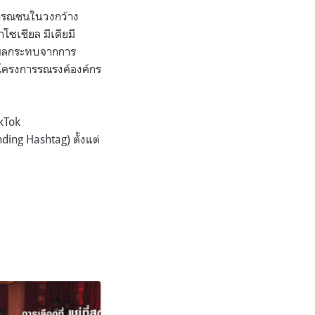
สาธารณชนในวงกว้าง
โซเชียล มีเดียมี
ึงผลกระทบจากการ
รโครงการรณรงค์องค์กร
kTok
ing Hashtag) ตั้งแต่