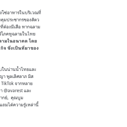
งโซ่อาหารในบริเวณที่
ควบคุมประชากรของสัตว
ที่ต้องมีเสือ หากฉลาม
ริโภคหูฉลามในไทย
ูฉลามในอนาคต โดย
จ ซึ่งเป็นที่มาของ
่พบในน่านน้ำไทยและ
ีญา พูลเลิศลาภ มิส
บน TikTok จากหลาย
อวา @avarest และ
กย์,
คุณบูม
ถมได้ความรู้เหล่านี้