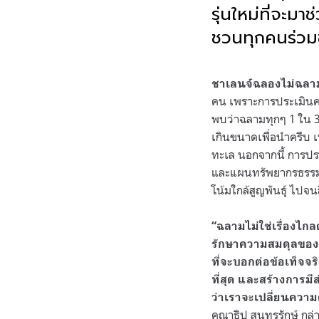
รุ่นใหม่ที่จะม
ชวนทุกคนร่วมชา
.
ชาเลนจ์ฉลองไม่ฉลา
คน เพราะการประเมินความ
พบว่าฉลามทุกๆ 1 ใน 3 
เกินขนาดเพื่อนำครีบ 
ทะเล นอกจากนี้ การป
และแผนทรัพยากรธรรมชา
โน้มใกล้สูญพันธุ์ ไปจนถ
“ฉลามไม่ใช่เรื่องไก
รักษาความสมดุลของท
ที่จะบอกต่อข้อเท็จจ
ที่สุด และสร้างการมี
ว่าเราจะเปลี่ยนความ
คณาธิป สุนทรรักษ์ กล่