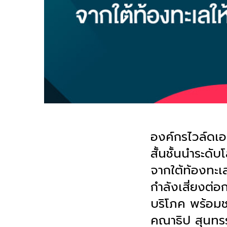
องค์กรไวล์ดเอ
สั้นชั้นนำระด
จากใต้ท้องทะเลใ
กำลังเสี่ยงต่
บริโภค พร้อมช
คณาธิป สุนทร