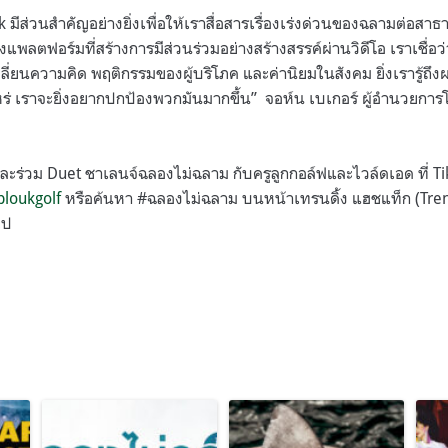
k มีส่วนสำคัญอย่างยิ่งเพื่อให้เราสื่อสารเรื่องเร่งด่วนของฉลามต่อ
ลตฟอร์มที่สร้างการมีส่วนร่วมอย่างสร้างสรรค์ผ่านวิดีโอ เราเชื่อว่า
ยนความคิด พฤติกรรมของผู้บริโภค และค่านิยมในสังคม ยิ่งเรารู้ถ
่ เราจะยิ่งอยากปกป้องพวกมันมากขึ้น”
จอห์น เบเกอร์ ผู้อำนวยกา
ร่วม Duet ชาเลนจ์ฉลองไม่ฉลาม กับครูลูกกอล์ฟและไวล์ดเอด ที่ Ti
loukgolf
หรือค้นหา #ฉลองไม่ฉลาม บนหน้าเทรนดิ้ง แฮชแท็ก (Trend
ไป