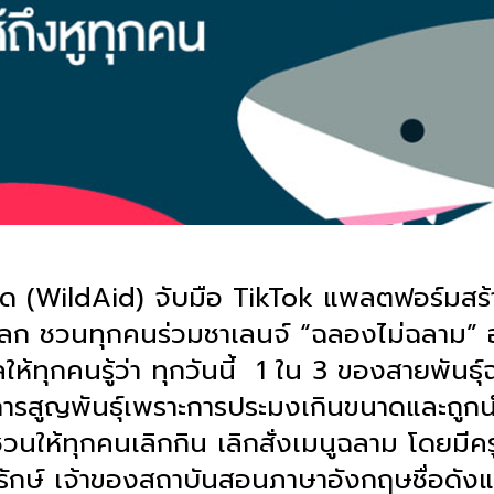
ด (WildAid) จับมือ TikTok แพลตฟอร์มสร้า
ับโลก ชวนทุกคนร่วมชาเลนจ์ “ฉลองไม่ฉลาม” อ
ห้ทุกคนรู้ว่า ทุกวันนี้
1 ใน 3 ของสายพันธุ์
อการสูญพันธุ์เพราะการประมงเกินขนาดและถูกน
วนให้ทุกคนเลิกกิน เลิกสั่งเมนูฉลาม โดยมีค
รักษ์ เจ้าของสถาบันสอนภาษาอังกฤษชื่อดั