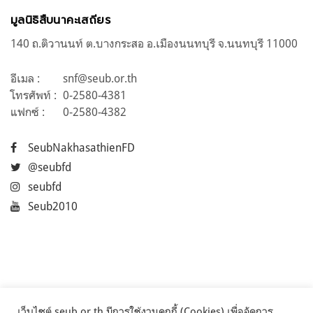
มูลนิธิสืบนาคะเสถียร
140 ถ.ติวานนท์ ต.บางกระสอ อ.เมืองนนทบุรี จ.นนทบุรี 11000
อีเมล :
snf@seub.or.th
โทรศัพท์ :
0-2580-4381
แฟกซ์ :
0-2580-4382
SeubNakhasathienFD
@seubfd
seubfd
Seub2010
เว็บไซต์ seub.or.th มีการใช้งานคุกกี้ (Cookies) เพื่อจัดการ