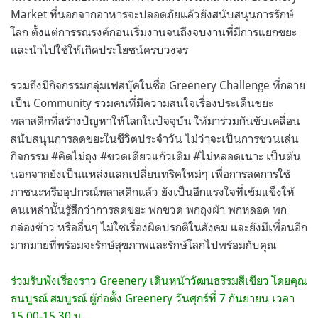
Market ที่นอกจากอาหารจะปลอดภัยแล้วยังสนับสนุนการรักษ์
โลก ตั้งแต่การรณรงค์ก่อนเริ่มงานจนถึงจบงานที่มีการแยกขยะ
และนำไปใช้ให้เกิดประโยชน์ครบวงจร
รวมถึงมีกิจกรรมกลุ่มเฟสบุ๊คในชื่อ Greenery Challenge ที่กลาย
เป็น Community รวมคนที่มีความสนใจเรื่องประเด็นขยะ
พลาสติกที่สร้างปัญหาให้โลกในปัจจุบัน ให้มาร่วมกันขับเคลื่อน
สนับสนุนการลดขยะในชีวิตประจำวัน ไม่ว่าจะเป็นการชวนเล่น
กิจกรรม #คิดไม่ถุง #ขวดเดียวแก้วเดิม #ไม่หลอดเนาะ เป็นต้น
นอกจากยังเป็นแหล่งแลกเปลี่ยนทริคใหม่ๆ เพื่อการลดการใช้
ภาชนะหรืออุปกรณ์พลาสติกแล้ว ยังเป็นอีกแรงใจที่เข้มแข็งให้
คนเหล่านั้นรู้สึกว่าการลดขยะ พกขวด พกถุงผ้า พกหลอด พก
กล่องข้าว หรืออื่นๆ ไม่ใช่เรื่องผิดปรกติในสังคม และยังมีเพื่อนอีก
มากมายที่พร้อมจะรักษ์สุขภาพและรักษ์โลกไปพร้อมกับคุณ
ร่วมรับฟังเรื่องราว Greenery เดินหน้าวัฒนธรรมสีเขียว โดยคุณ
ธนบูรณ์ สมบูรณ์ ผู้ก่อตั้ง Greenery วันศุกร์ที่ 7 กันยายน เวลา
15.00-15.30 น.