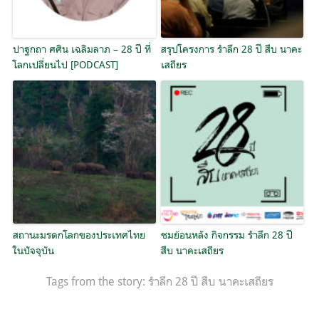
ปาฐกถา ศศิน เฉลิมลาภ – 28 ปี ที่
สรุปโครงการ รำลึก 28 ปี สืบ นาคะ
โลกเปลี่ยนไป [PODCAST]
เสถียร
สถานะมรดกโลกของประเทศไทย
ชมย้อนหลัง กิจกรรม รำลึก 28 ปี
ในปัจจุบัน
สืบ นาคะเสถียร
Tags from the story:
รำลึก 28 ปี สืบ นาคะเสถียร