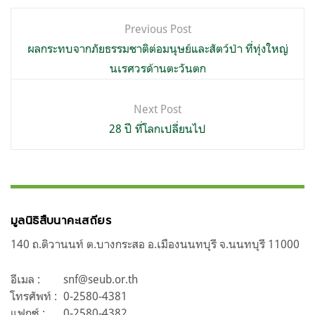
แนะแนว
Previous Post
เรื่อง
ผลกระทบจากภัยธรรมชาติต่อมนุษย์และสัตว์ป่า ที่ทุ่งใหญ่
นเรศวรด้านตะวันตก
Next Post
28 ปี ที่โลกเปลี่ยนไป
มูลนิธิสืบนาคะเสถียร
140 ถ.ติวานนท์ ต.บางกระสอ อ.เมืองนนทบุรี จ.นนทบุรี 11000
อีเมล :
snf@seub.or.th
โทรศัพท์ :
0-2580-4381
แฟกซ์ :
0-2580-4382