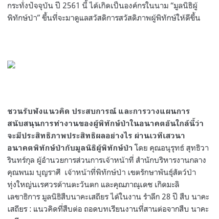
กระทั่งปัจจุบัน ปี 2561 นี้ ได้เกิดเป็นองค์กรในนาม “มูลนิธิผู้
พิทักษ์ป่า” ขึ้นที่จะมาดูแลสวัสดิการสวัสดิภาพผู้พิทักษ์ให้ดีขึ้น
ชวนรับฟังแนวคิด ประสบการณ์ และการวางแผนการ
สนับสนุนการทำงานของผู้พิทักษ์ป่าในอนาคตอันใกล้นี้ว่า
จะมีประสิทธิภาพประสิทธิผลอย่างไร ผ่านเวทีเสวนา
โดย คุณอนุรุทธ์ สุทธิวา
อนาคตพิทักษ์ป่ากับมูลนิธิผู้พิทักษ์ป่า
รินทร์กุล ผู้อำนวยการส่วนการเจ้าหน้าที่ สำนักบริหารงานกลาง
คุณพนม บุญราศี
เจ้าหน้าที่พิทักษ์ป่า เขตรักษาพันธุ์สัตว์ป่า
ทุ่งใหญ่นเรศวรด้านตะวันตก และคุณภาณุเดช เกิดมะลิ
เลขาธิการ มูลนิธิสืบนาคะเสถียร ได้ในงาน รำลึก 28 ปี สืบ นาคะ
เสถียร : แนวคิดที่สืบต่อ ถอดบทเรียนงานที่สานต่อจากสืบ นาคะ