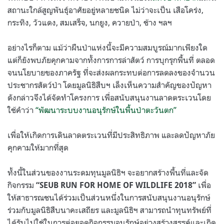
สถานะใกล้สูญพันธุ์อาศัยอยู่หลายชนิด ไม่ว่าจะเป็น เสือโคร่ง
,
กระทิง
,
วัวแดง
,
สมเสร็จ
,
นกยูง
,
ควายป่า
,
ช้าง ฯลฯ
อย่างไรก็ตาม แม้ว่าผืนป่าแห่งนี้จะมีความสมบูรณ์มากเพียงใด
แต่ก็ยังพบภัยคุกคามจากทั้งการการล่าสัตว์ การบุกรุกพื้นที่ ตลอด
จนนโยบายของภาครัฐ ที่จะส่งผลกระทบต่อการลดลงของจำนวน
ประชากรสัตว์ป่า โดยมูลนิธิสืบฯ เล็งเห็นความสำคัญของปัญหา
ดังกล่าวจึงได้จัดทำโครงการ เพื่อสนับสนุนงานลาดตระเวนโดย
ใช้คำว่า
“
พัฒนาระบบงานอนุรักษ์ในพื้นป่าตะวันตก
”
เพื่อให้เกิดการเดินลาดตระเวนที่มีประสิทธิภาพ และลดปัญหาภัย
คุกคามให้มากที่สุด
ทั้งนี้ในส่วนของงานระดมทุนมูลนิธิฯ จะอยากสร้างพื้นที่และจัด
กิจกรรม
เพื่อ
“SEUB RUN FOR HOME OF WILDLIFE 2018”
ให้สาธารณชนได้ร่วมเป็นส่วนหนึ่งในการสนับสนุนงานอนุรักษ์
ร่วมกับมูลนิธิสืบนาคะเสถียร และมูลนิธิฯ สามารถนำทุนทรัพย์ที่
ได้รับไปใช้ในการต่อยอดกิจกรรมอนุรักษ์อย่างสร้างสรรค์และเกิด