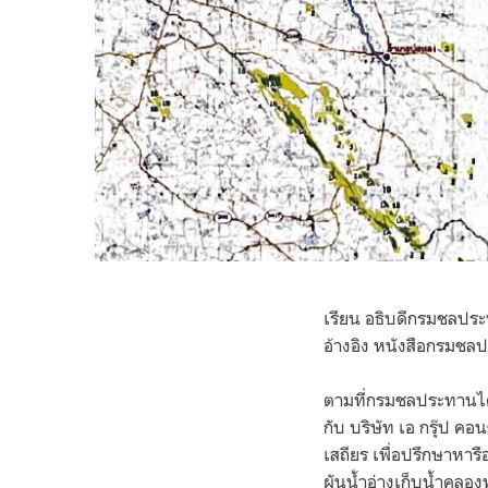
เรียน อธิบดีกรมชลปร
อ้างอิง หนังสือกรมชล
ตามที่กรมชลประทานได้
กับ บริษัท เอ กรุ๊ป ค
เสถียร เพื่อปรึกษาห
ผันน้ำอ่างเก็บน้ำคลอ