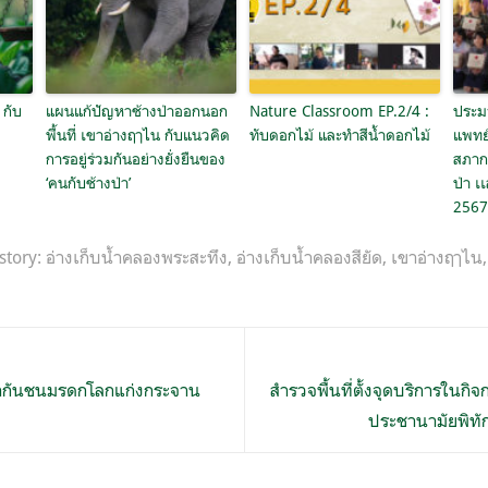
 กับ
แผนแก้ปัญหาช้างป่าออกนอก
Nature Classroom EP.2/4 :
ประม
พื้นที่ เขาอ่างฤๅไน กับแนวคิด
ทับดอกไม้ และทำสีน้ำดอกไม้
แพทย์
การอยู่ร่วมกันอย่างยั่งยืนของ
สภากา
‘คนกับช้างป่า’
ป่า เ
2567
story:
อ่างเก็บน้ำคลองพระสะทึง
,
อ่างเก็บน้ำคลองสียัด
,
เขาอ่างฤๅไน
ป่ากันชนมรดกโลกแก่งกระจาน
สำรวจพื้นที่ตั้งจุดบริการในก
ประชานามัยพิทักษ