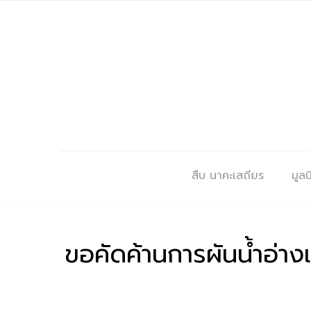
สืบ นาคะเสถียร
มูลนิ
ขอคัดค้านการผันน้ำอ่างเ