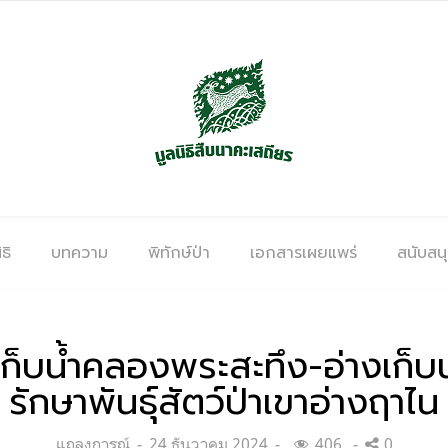
ธิ
บทความ
พิทักษ์ป่า
เอกสารเผยแพร่
สนับสน
ก็บน้ำคลองพระสะทึง-อ่างเก็บน
รักษาพันธุ์สัตว์ป่าเขาอ่างฤาไน
Categories:
Posted
แถลงการณ์
24 ธันวาคม 2024
406
0