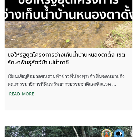
ขอให้รัฐยุติโครงการอ่างเก็บน้ำบ้านหนองตาดั้ง เขต
รักษาพันธุ์สัตว์ป่าแม่น้ำภาชี
เรียนเชิญสื่อมวลชนร่วมทำข่าวพี่น้องพุระกำ ยื่นจดหมายถึง
คณะกรรมาธิการที่ดินทรัพยากรธรรมชาติและสิ่งแวด …
ขอให้รัฐยุติโครงการอ่างเก็บน้ำบ้านหนองตาดั้ง เขตรักษา
READ MORE