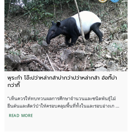
พุระกำ โอ๊ะปว่าหล่ากล้าบ่ากว่าปว่าหล่ากล้า อ้อที๊บ่า
กว่าที๊
“เห็นควรให้ทบทวนผลการศึกษาจำนวนและชนิดพันธุ์ไม้
ยืนต้นและสัตว์ป่าให้ครอบคลุมพื้นที่ทั้งในและรอบอ่างเก …
พุระกำ โอ๊ะปว่าหล่ากล้าบ่ากว่าปว่าหล่ากล้า อ้อที๊บ่ากว่าท
READ MORE