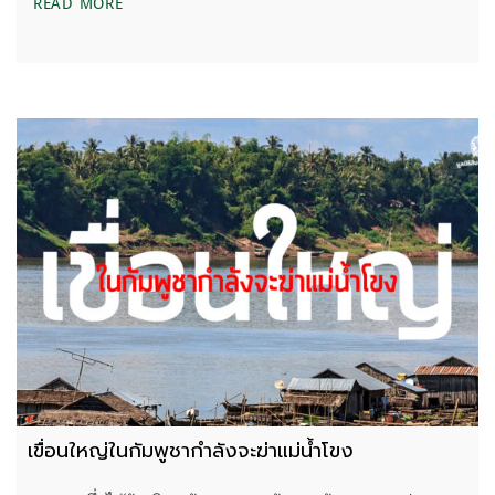
ลาวประกาศเดินหน้าเขื่อนอีกหนึ่งแห่งบนลำน้ำโขงสาย
READ MORE
เขื่อนใหญ่ในกัมพูชากำลังจะฆ่าแม่น้ำโขง