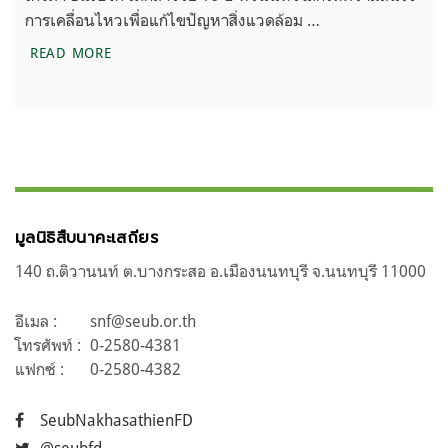
การเคลื่อนไหวเพื่อแก้ไขปัญหาสิ่งแวดล้อม …
รู้จัก เกรต้า ธันเบิร์ก เด็กสาววัย 16 ปี กับคำตำห
READ MORE
มูลนิธิสืบนาคะเสถียร
140 ถ.ติวานนท์ ต.บางกระสอ อ.เมืองนนทบุรี จ.นนทบุรี 11000
อีเมล :
snf@seub.or.th
โทรศัพท์ :
0-2580-4381
แฟกซ์ :
0-2580-4382
SeubNakhasathienFD