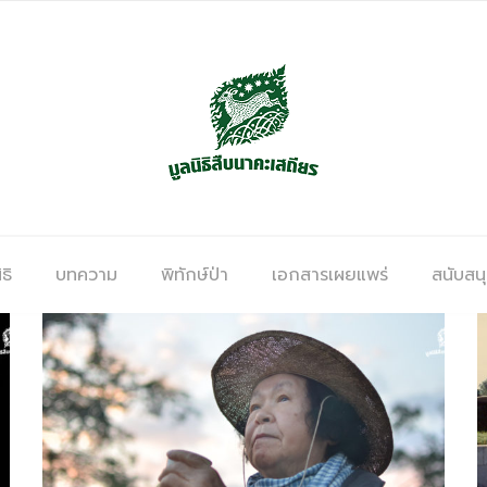
ธิ
บทความ
พิทักษ์ป่า
เอกสารเผยแพร่
สนับสน