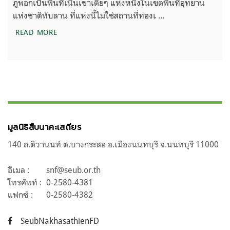
ภูพอกเป็นพื้นที่เนินเขาเตี้ยๆ แห่งหนึ่งในเขตพื้นที่อุทยาน
แห่งชาติทับลาน ที่แห่งนี้ไม่ใช่สถานที่ท่องเ …
บันทึกภูพอก… ถึงเพื่อนทับลาน
READ MORE
มูลนิธิสืบนาคะเสถียร
140 ถ.ติวานนท์ ต.บางกระสอ อ.เมืองนนทบุรี จ.นนทบุรี 11000
อีเมล :
snf@seub.or.th
โทรศัพท์ :
0-2580-4381
แฟกซ์ :
0-2580-4382
SeubNakhasathienFD