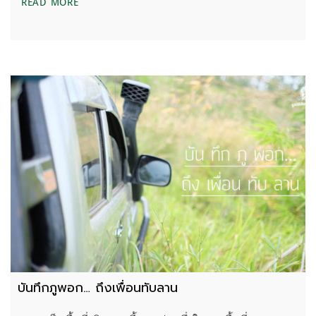
จับตา ‘พฤติการณ์แห่งคดี’ ล่าสัตว์ป่าทุ่งใหญ่ 61
READ MORE
บันทึกภูพอก… ถึงเพื่อนทับลาน