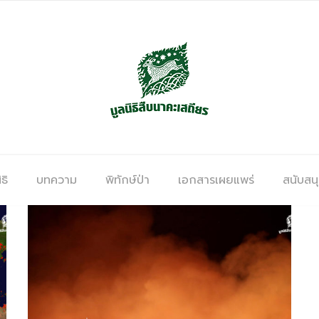
ธิ
บทความ
พิทักษ์ป่า
เอกสารเผยแพร่
สนับสน