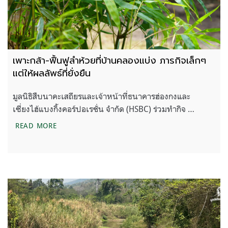
เพาะกล้า-ฟื้นฟูลำห้วยที่บ้านคลองแบ่ง ภารกิจเล็กๆ
แต่ให้ผลลัพธ์ที่ยั่งยืน
มูลนิธิสืบนาคะเสถียรและเจ้าหน้าที่ธนาคารฮ่องกงและ
เซี่ยงไฮ้แบงกิ้งคอร์ปอเรชั่น จำกัด (HSBC) ร่วมทำกิจ …
เพาะกล้า-ฟื้นฟูลำห้วยที่บ้านคลองแบ่ง ภารกิจเล็กๆ แต่ให
READ MORE