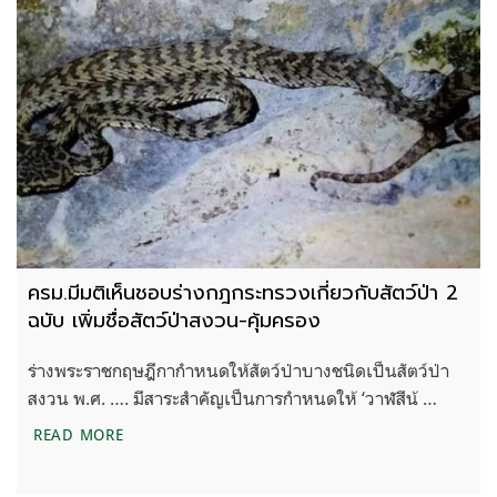
ครม.มีมติเห็นชอบร่างกฎกระทรวงเกี่ยวกับสัตว์ป่า 2
ฉบับ เพิ่มชื่อสัตว์ป่าสงวน-คุ้มครอง
ร่างพระราชกฤษฎีกากำหนดให้สัตว์ป่าบางชนิดเป็นสัตว์ป่า
สงวน พ.ศ. …. มีสาระสำคัญเป็นการกำหนดให้ ‘วาฬสีน้ …
ครม.มีมติเห็นชอบร่างกฎกระทรวงเกี่ยวกับสัตว์ป่า 2 ฉบั
READ MORE