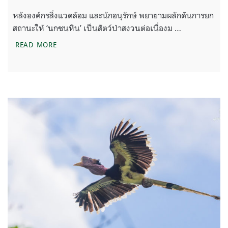
หลังองค์กรสิ่งแวดล้อม และนักอนุรักษ์ พยายามผลักดันการยก
สถานะให้ ‘นกชนหิน’ เป็นสัตว์ป่าสงวนต่อเนื่องม …
‘นกชนหิน’ สัตว์ป่าสงวนลำดับที่ 20 ของไทย
READ MORE