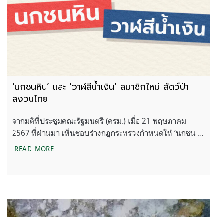
‘นกชนหิน’ และ ‘วาฬสีน้ำเงิน’ สมาชิกใหม่ สัตว์ป่า
สงวนไทย
จากมติที่ประชุมคณะรัฐมนตรี (ครม.) เมื่อ 21 พฤษภาคม
2567 ที่ผ่านมา เห็นชอบร่างกฎกระทรวงกำหนดให้ ‘นกชน …
‘นกชนหิน’ และ ‘วาฬสีน้ำเงิน’ สมาชิกใหม่ สัตว์ป่าสงว
READ MORE