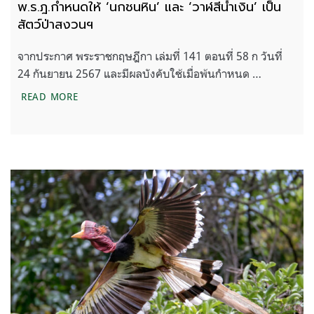
พ.ร.ฎ.กำหนดให้ ‘นกชนหิน’ และ ‘วาฬสีน้ำเงิน’ เป็น
สัตว์ป่าสงวนฯ
จากประกาศ พระราชกฤษฎีกา เล่มที่ 141 ตอนที่ 58 ก วันที่
24 กันยายน 2567 และมีผลบังคับใช้เมื่อพ้นกำหนด …
พ.ร.ฎ.กำหนดให้ ‘นกชนหิน’ และ ‘วาฬสีน้ำเงิน’ เป็นสัต
READ MORE