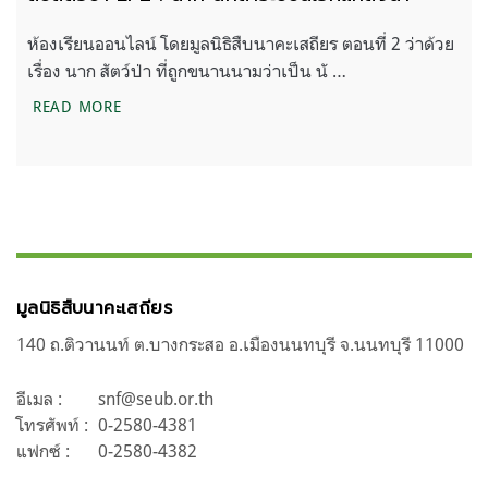
ห้องเรียนออนไลน์ โดยมูลนิธิสืบนาคะเสถียร ตอนที่ 2 ว่าด้วย
เรื่อง นาก สัตว์ป่า ที่ถูกขนานนามว่าเป็น นั …
สืบสัตว์ป่า EP2 : นาก นักล่าระบบนิเวศแหล่งน้ำ
READ MORE
มูลนิธิสืบนาคะเสถียร
140 ถ.ติวานนท์ ต.บางกระสอ อ.เมืองนนทบุรี จ.นนทบุรี 11000
อีเมล :
snf@seub.or.th
โทรศัพท์ :
0-2580-4381
แฟกซ์ :
0-2580-4382