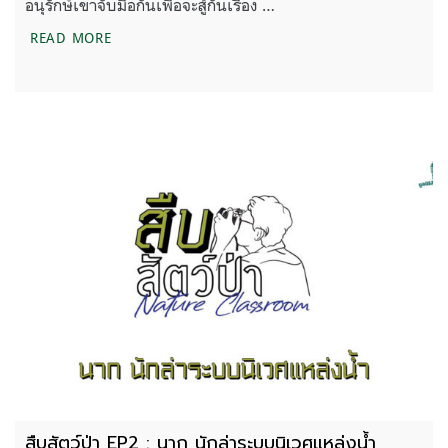
อนุรักษ์เขาจับมือกันเพื่อจะสู้กันเรื่อง …
มูลนิธิสืบนาคะเสถียร ในปีที่ 31 กำลังทำอะไรต่อไป 
READ MORE
สืบสัตว์ป่า EP2 : นาก นักล่าระบบนิเวศแหล่งน้ำ