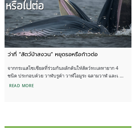
ว่าที่ “สัตว์ป่าสงวน” หยุดรอหรือก้าวต่อ
จากกระแสโซเชียลที่ร่วมกันผลักดันให้สัตว์ทะเลหายาก 4
ชนิด ประกอบด้วย วาฬบรูด้า วาฬโอมูระ ฉลามวาฬ และเ …
ว่าที่ “สัตว์ป่าสงวน” หยุดรอหรือก้าวต่อ
READ MORE