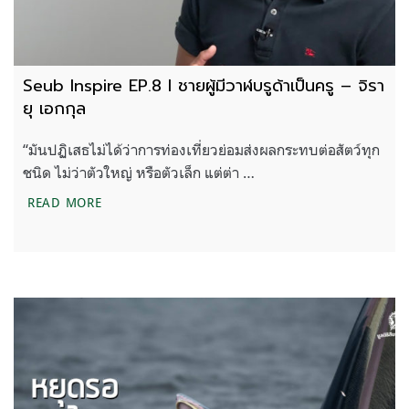
Seub Inspire EP.8 l ชายผู้มีวาฬบรูด้าเป็นครู – จิรา
ยุ เอกกุล
“มันปฏิเสธไม่ได้ว่าการท่องเที่ยวย่อมส่งผลกระทบต่อสัตว์ทุก
ชนิด ไม่ว่าตัวใหญ่ หรือตัวเล็ก แต่ต่า …
SEUB INSPIRE EP.8 L ชายผู้มีวาฬบรูด้าเป็นครู – จิรา
READ MORE