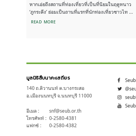
หากเอ่ยถึงสถานที่ท่องเที่ยวที่เป็นที่นิยมในฤดูหนาว
‘ภูกระดึง’ ย่อมเป็นถานที่แรกที่นักท่องเที่ยวชาวไท …
สาส์นสืบ – กระเช้าภูกระดึง มโนโปรเจ็คท์
READ MORE
มูลนิธิสืบนาคะเสถียร
Seub
140 ถ.ติวานนท์ ต.บางกระสอ
@seu
อ.เมืองนนทบุรี จ.นนทบุรี 11000
seub
Seub
อีเมล :
snf@seub.or.th
โทรศัพท์ :
0-2580-4381
แฟกซ์ :
0-2580-4382