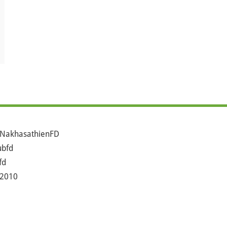
NakhasathienFD
bfd
fd
2010