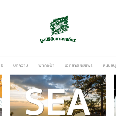
ธิ
บทความ
พิทักษ์ป่า
เอกสารเผยแพร่
สนับสน