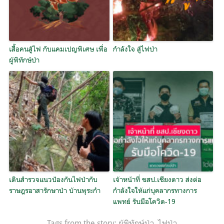
เสื้อคนสู้ไฟ กับแคมเปญพิเศษ เพื่อ
กำลังใจ สู้ไฟป่า
ผู้พิทักษ์ป่า
เดินสำรวจแนวป้องกันไฟป่ากับ
เจ้าหน้าที่ ขสป.เชียงดาว ส่งต่อ
ราษฎรอาสารักษาป่า บ้านพุระกำ
กำลังใจให้แก่บุคลากรทางการ
แพทย์ รับมือโควิด-19
Tags from the story:
ผู้พิทักษ์ป่า
,
ไฟป่า