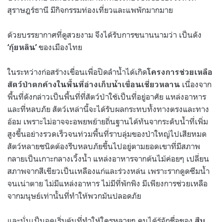
สุราษฎร์ธานี มีกิจกรรมท่องเที่ยวและแพพักมากมาย
ด้วยบรรยากาศที่ดูสวยงาม จึงได้รับการขนานนามว่า เป็นดัง
ของเมืองไทย
‘กุ้ยหลิน’
ในระหว่างก่อสร้างเขื่อนเพื่อปิดลำน้ำได้เกิด
โครงการช่วยเหลือ
เนื่องจาก
สัตว์ป่าตกค้างในพื้นที่อ่างเก็บน้ำเขื่อนเชี่ยวหลาน
พื้นที่ดังกล่าวเป็นพื้นที่ที่สัตว์ป่าใช้เป็นที่อยู่อาศัย แหล่งอาหาร
และที่หลบภัย สัตว์เหล่านี้จะได้รับผลกระทบทั้งทางตรงและทาง
อ้อม เพราะไม่อาจจะอพยพย้ายถิ่นฐานได้ทันจากระดับน้ำที่เพิ่ม
สูงขึ้นอย่างรวดเร็วจนท่วมพื้นที่ราบลุ่มของป่าใหญ่ไปเสียหมด
สัตว์หลายชนิดต้องรีบหลบภัยขึ้นไปอยู่ตามยอดเขาที่มีสภาพ
กลายเป็นเกาะกลางเวิ้งน้ำ แหล่งอาหารจากต้นไม้ค่อยๆ เปลี่ยน
สภาพจากสีเขียวเป็นเหลืองแก่และร่วงหล่น เพราะรากดูดซึมน้ำ
จนเน่าตาย ไม่มีแหล่งอาหาร ไม่มีที่พักพิง มีเพียงการช่วยเหลือ
จากมนุษย์เท่านั้นที่ทำให้พวกมันปลอดภัย
และนั่นเป็นจุดเริ่มต้นที่ทำให้ใครหลายๆ คนได้รู้จักชื่อของ
สืบ