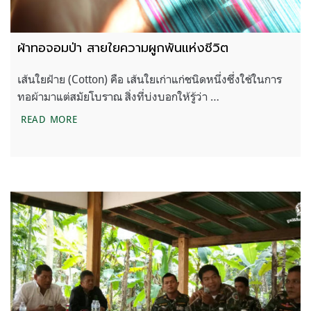
ผ้าทอจอมป่า สายใยความผูกพันแห่งชีวิต
เส้นใยฝ้าย (Cotton) คือ เส้นใยเก่าแก่ชนิดหนึ่งซึ่งใช้ในการ
ทอผ้ามาแต่สมัยโบราณ สิ่งที่บ่งบอกให้รู้ว่า …
ผ้าทอจอมป่า สายใยความผูกพันแห่งชีวิต
READ MORE