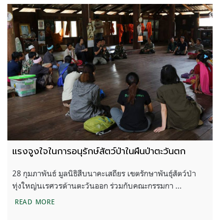
แรงจูงใจในการอนุรักษ์สัตว์ป่าในผืนป่าตะวันตก
28 กุมภาพันธ์ มูลนิธิสืบนาคะเสถียร เขตรักษาพันธุ์สัตว์ป่า
ทุ่งใหญ่นเรศวรด้านตะวันออก ร่วมกับคณะกรรมกา …
แรงจูงใจในการอนุรักษ์สัตว์ป่าในผืนป่าตะวันตก
READ MORE