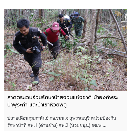
ลาดตระเวนร่วมรักษาป่าสงวนแห่งชาติ ป่าองค์พระ
ป่าพุระกำ และป่าเขาห้วยพลู
ปลายเดือนกุมภาพันธ์ กอ.รมน.จ.สุพรรณบุรี หน่วยป้องกัน
รักษาป่าที่ สพ.1 (ด่านช้าง) สพ.2 (ห้วยขนุน) อช.พ …