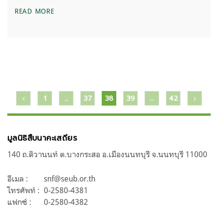
ห้วยขาแข้ง – พุเตย ลาดตระเวนร่วมดูแลป่าตะเพินคี่
READ MORE
แนะแนว
1
…
37
38
39
…
42
เรื่อง
มูลนิธิสืบนาคะเสถียร
140 ถ.ติวานนท์ ต.บางกระสอ อ.เมืองนนทบุรี จ.นนทบุรี 11000
อีเมล :
snf@seub.or.th
โทรศัพท์ :
0-2580-4381
แฟกซ์ :
0-2580-4382