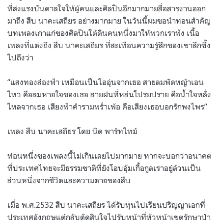
ที่ส่งแรงบันดาลใจให้ผู้คนและศิลปินอีกมากมายสื่อสารงานออก
มาถึง สืบ นาคะเสถียร อย่างมากมาย ในวันนี้ผมขอนำท่อนสำคัญ
บทเพลงเก่าแก่ของศิลปินใต้ดินคนหนึ่งมาให้พวกเราฟัง เนื้อ
เพลงที่แต่งถึง สืบ นาคะเสถียร ที่สะเทือนความรู้สึกของเขาลึกซึ้ง
ไปถึงว่า
“แสงทองส่องฟ้า เหมือนเป็นไออุ่นจากเธอ สายลมพัดหญ้าเอน
ไหว คือลมหายใจของเธอ สายฝนที่หล่นโปรยปราย คือน้ำใจหลั่ง
ไหลจากเธอ เสียงฟ้าคำรามพร่ำเพ้อ คือเสียงเธอบอกรักพงไพร”
เพลง สืบ นาคะเสถียร โดย นิด พาร์ทไทม์
ท่อนหนึ่งของเพลงนี้ไม่เกินเลยไปมากมาย หากจะบอกว่าอนาคต
ที่ประเทศไทยจะมีธรรมชาติที่ยังโอบอุ้มเกื้อกูลเราอยู่ล้วนเป็น
ส่วนหนึ่งจากชีวิตและความตายของสืบ
เมื่อ พ.ศ.2532 สืบ นาคะเสถียร ได้รับทุนไปเรียนปริญญาเอกที่
ประเทศอังกฤษแต่กลับตัดสินใจไปรับหน้าที่หัวหน้าเขตรักษาป่า