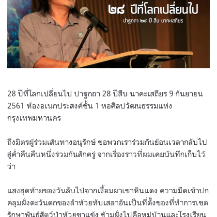
28
ปีที่โลกเปลี่ยนไป ปาฐกถา
28
ปีสืบ นาคะเสถียร
9
กันยายน
2561
ห้องอเนกประสงค์ชั้น
1
หอศิลปวัฒนธรรมแห่ง
กรุงเทพมหานคร
ถึงมิตรผู้ร่วมเส้นทางอนุรักษ์ ขอพวกเราร่วมกันย้อนเวลากลับไป
สู่ค่ำคืนคืนหนึ่งร่วมกันสักครู่ จากเรื่องราวที่ผมเคยบันทึกเก็บไว้
ว่า
แสงสุดท้ายของวันลับไปจากเงื้อมผาเขาหินแดง ความมืดเข้าปก
คลุมฝั่งตะวันตกของลำห้วยทับเสลาอันเป็นที่ตั้งของที่ทำการเขต
รักษาพันธุ์สัตว์ป่าห้วยขาแข้ง ข้ามฝั่งไปคือหมู่บ้านและโรงเรียน