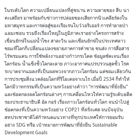
ในระดับโลก ความเปลี่ยนแปลงที่คู่ขนาน ความตายของ สืบ นา
คะเสถียร มาพร้อมกับข่าวการปล่อยของเสียกากนิวเคลียร์ลงใน
มหาสมุทร และการต่อสู้ของเรือเรนโบว์วอริเออร์ การทำลายป่า
แอมะซอน รวมถึงเรื่องใหญ่ในภูมิภาคเราอย่างโครงการสร้าง
เขื่อนยักษ์ในแม่น้ำโขง สาละวิน และเขื่อนยักษ์ในประเทศลาว
ขณะที่โลกก็เปลี่ยนแปลงขยายภาคการค้าขาย ขนส่ง การสื่อสาร
ไร้พรมแดน การใช้พลังงานอย่างก้าวกระโดด ข้อมูลชัดเจนเรื่อง
โลกร้อน น้ำแข็งขั้วโลกละลาย ภาวะอากาศแปรปรวนสุดขั้ว โรค
ระบาดจากแมลงที่เป็นผลพวงจากภาวะโลกร้อน แต่ขณะเดียวกัน
การประชุมสิ่งแวดล้อมโลกที่ริโอเดอจาเนโร เมื่อปี 2534 ก็ทำให้
โลกมีวาทกรรมที่เป็นความหวังอย่างคำว่า “การพัฒนาที่ยั่งยืน”
และข้อตกลงลดโลกร้อนต่างๆ การเคลื่อนไหวให้ความรู้ระดับอดีต
รองประธานาธิบดี อัล กอร์ เรื่องภาวะโลกร้อนทั่วโลก จนนำไปสู่
ข้อตกลงที่เป็นความหวังอย่าง COP21 ที่ฝรั่งเศส จนปัจจุบัน
สหประชาชาติได้กำหนดแนวทางที่ทุกประเทศให้การยอมรับ
อย่าง SDG หรือ เป้าหมายการพัฒนาที่ยั่งยืน Sustainable
Development Goals