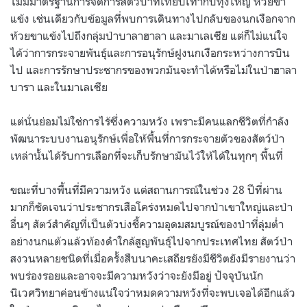
ไม่มีมาตรฐานการจัดการสัตว์ป่าที่เทียบเท่ากับทุ่งใหญ่ ห้วยขา
แข้ง เช่นเดียวกับข้อมูลที่พบการเดินทางไปกลับของนกเงือกจาก
ห้วยขาแข้งไปถึงกลุ่มป่าบาลาฮาลา และมาเลเซีย แต่ก็ไม่แน่ใจ
ได้ว่าการกระจายพันธุ์และการอนุรักษ์ฝูงนกเงือกระหว่างการบิน
ไป และการรักษาประชากรของพวกมันจะทำได้หรือไม่ในป่าฮาลา
บารา และในมาเลเซีย
แต่นั่นย่อมไม่ใช่การไร้ซึ่งความหวัง เพราะมีคนแลกชีวิตที่กำลัง
พัฒนาระบบงานอนุรักษ์เพื่อให้พื้นที่การกระจายตัวของสัตว์ป่า
เหล่านั้นได้รับการเลือกที่จะเก็บรักษามันไว้ให้ได้ในทุกๆ พื้นที่
ขณะที่บางพื้นที่มีความหวัง แต่สถานการณ์ในช่วง 28 ปีที่ผ่าน
มากก็ชัดเจนว่าประชากรเสือโคร่งหมดไปจากป่าเขาใหญ่และป่า
อื่นๆ สัตว์สำคัญที่เป็นตัวบ่งชี้ความอุดมสมบูรณ์ของป่าที่ลุ่มต่ำ
อย่างนกแต้วแล้วท้องดำใกล้สูญพันธุ์ไปจากประเทศไทย สัตว์ป่า
สงวนหลายชนิดที่เมื่อครั้งสืบนาคะเสถียรยังมีชีวิตยังมีรายงานว่า
พบร่องรอยและอาจจะมีความหวังว่าจะยังมีอยู่ ปัจจุบันนัก
นิเวศวิทยาค่อนข้างแน่ใจว่าหมดความหวังที่จะพบเจอได้อีกแล้ว