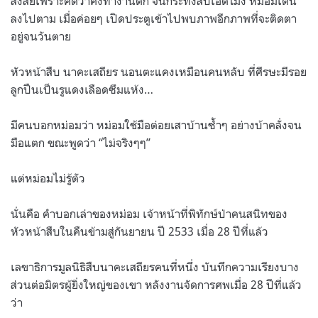
สงสัยเพราะคิดว่าคงทำงานดึก จนกระทั่งสิบเอ็ดโมง หม่อมเดิน
ลงไปตาม เมื่อค่อยๆ เปิดประตูเข้าไปพบภาพอีกภาพที่จะติดตา
อยู่จนวันตาย
หัวหน้าสืบ นาคะเสถียร นอนตะแคงเหมือนคนหลับ ที่ศีรษะมีรอย
ลูกปืนเป็นรูแดงเลือดซึมแห้ง…
มีคนบอกหม่อมว่า หม่อมใช้มือต่อยเสาบ้านซ้ำๆ อย่างบ้าคลั่งจน
มือแตก ขณะพูดว่า “ไม่จริงๆๆ”
แต่หม่อมไม่รู้ตัว
นั่นคือ คำบอกเล่าของหม่อม เจ้าหน้าที่พิทักษ์ป่าคนสนิทของ
หัวหน้าสืบในคืนข้ามสู่กันยายน ปี 2533 เมื่อ 28 ปีที่แล้ว
เลขาธิการมูลนิธิสืบนาคะเสถียรคนที่หนึ่ง บันทึกความเรียงบาง
ส่วนต่อมิตรผู้ยิ่งใหญ่ของเขา หลังงานจัดการศพเมื่อ 28 ปีที่แล้ว
ว่า