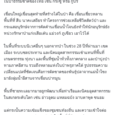
ในป่าธรรมชาติของไทย เช่น กระซู่ หรือ กูปรี
เขื่อนใหญ่เขื่อนสุดท้ายที่สร้างได้ในป่า คือ เขื่อนเชี่ยวหลาน
พื้นที่ที่ สืบ นาคะเสถียร ทำโครงการช่วยเหลือชีวิตสัตว์ป่า และ
กระแสอนุรักษ์จากการคัดค้านเขื่อนน้ำโจนยังทำให้นักอนุรักษ์ยัง
หน่วงรักษาป่าแก่งเสือเต้น แม่วงก์ ภูเขียว เอาไว้ได้
ในพื้นที่ระบบนิเวศอื่นๆ นอกจากป่า ในช่วง 28 ปีที่ผ่านมา เขต
เมือง ระบบชลประทาน และนิคมอุตสาหกรรมเข้าแทนที่พื้นที่
เกษตรกรรม ทุ่งนา และพื้นที่ชุ่มน้ำทั่วทั้งภาคกลาง และป่าบุ่งป่า
ทามภาคอีสาน รวมถึงหลายแห่งในป่าพรุภาคใต้ รูปธรรมความ
เปลี่ยนแปลที่ชัดเจนคือการตัดขาดของพันธุ์ปลาจากแม่น้ำโขง
มายังลุ่มน้ำอีสานจากเขื่อนปากมูน
พื้นที่ชายทะเลมากมายถูกพัฒนาเพื่อท่าเรือและนิคมอุตสาหกรรม
ในสเกลระดับโลก เช่น อ่าวอุดม แหลมฉบัง มาบตาพุด ขนอม
แต่กระนั้นความเข้มแข็งของชุมชนท้องถิ่น และความเข้าใจต่อ