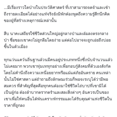
…มีเรื่องราวใดบ้างในประวัติศาสตร์ ที่เราสามารถจดจำและเข้า
ถึงรายละเอียดได้อย่างแท้จริงยังมิพักต้องพูดถึงความรู้สึกนึกคิด
ของผู้ที่สร้างเหตุการณ์เหล่านั้น
สืบ นาคะเสถียรใช้ชีวิตส่วนใหญ่อยู่กลางป่าและล้มลงตรงกลาง
ป่า ชื่อของเขาคงไม่ถูกลืมโดยง่าย แต่ต่อไปอาจจะถูกเอ่ยถึงบ่อย
ขึ้นในตัวเมือง
ทุกแว่นแคว้นถิ่นฐานล้วนมีคนอยู่ประเภทหนึ่งซึ่งนับจำนวนแล้ว
ไม่เคยมาก พวกเขาทุ่มเททุกอย่างเพื่อกอบกู้สังคมที่ตัวเองสังกัด
โดยไม่คำนึงถึงความเหนื่อยยากหรือแม้แต่ภัยอันตราย คนเหล่า
นั้นไม่ใช่ศาสดา แต่ถ้าถามถึงลักษณะร่วมก็พอจะระบุได้ว่ามีพอ
สมควร ที่สำคัญที่สุดคือทุกคนต้องมาใช้ชีวิตไถ่บาปที่เขามิได้
เป็นผู้ก่อ ต้องลำบากตรากตรำและสละสิ่งต่างๆ อันควรเป็นของ
เขาเพื่อให้คนอื่นได้พ้นเคราะห์กรรมและได้รับคุณค่าแห่งชีวิตใน
ราคาที่ถูกลง