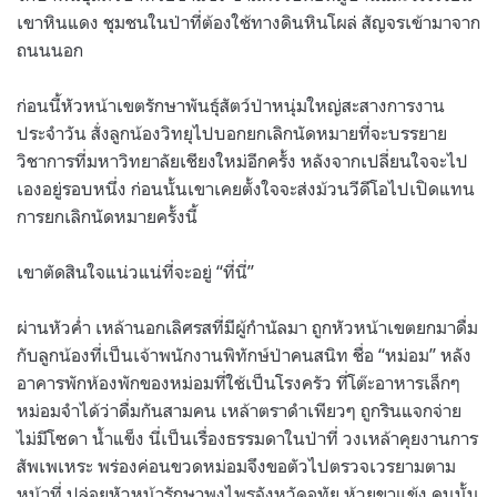
เขาหินแดง ชุมชนในป่าที่ต้องใช้ทางดินหินโผล่ สัญจรเข้ามาจาก
ถนนนอก
ก่อนนี้หัวหน้าเขตรักษาพันธุ์สัตว์ป่าหนุ่มใหญ่สะสางการงาน
ประจำวัน สั่งลูกน้องวิทยุไปบอกยกเลิกนัดหมายที่จะบรรยาย
วิชาการที่มหาวิทยาลัยเชียงใหม่อีกครั้ง หลังจากเปลี่ยนใจจะไป
เองอยู่รอบหนึ่ง ก่อนนั้นเขาเคยตั้งใจจะส่งม้วนวีดีโอไปเปิดแทน
การยกเลิกนัดหมายครั้งนี้
เขาตัดสินใจแน่วแน่ที่จะอยู่ “ที่นี่”
ผ่านหัวค่ำ เหล้านอกเลิศรสที่มีผู้กำนัลมา ถูกหัวหน้าเขตยกมาดื่ม
กับลูกน้องที่เป็นเจ้าพนักงานพิทักษ์ป่าคนสนิท ชื่อ “หม่อม” หลัง
อาคารพักห้องพักของหม่อมที่ใช้เป็นโรงครัว ที่โต๊ะอาหารเล็กๆ
หม่อมจำได้ว่าดื่มกันสามคน เหล้าตราดำเพียวๆ ถูกรินแจกจ่าย
ไม่มีโซดา น้ำแข็ง นี่เป็นเรื่องธรรมดาในป่าที่ วงเหล้าคุยงานการ
สัพเพเหระ พร่องค่อนขวดหม่อมจึงขอตัวไปตรวจเวรยามตาม
หน้าที่ ปล่อยหัวหน้ารักษาพงไพรจังหวัดอุทัย ห้วยขาแข้ง คนนั้น