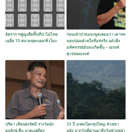
อัตราการสูญเสียพื้นที่ป่าไม้ไทย
ก่อนเข้าป่าผมจะพูดเสมอว่า เคารพ
เฉลี่ย 10 สนามฟุตบอล/ชั่วโมง
นอบน้อมด้วยใจที่แท้จริง แล้วสิ่ง
มหัศจรรย์มันจะเกิดขึ้น – ณรงค์
สุวรรณณรงค์
ปรีดา เทียนส่งรัศมี รางวัลนัก
33 ปี มรดกโลกทุ่งใหญ่-ห้วยขา
อนุรักษ์ สืบ นาคะเสถียร
แข้ง จากวันที่ผ่านมาถึงวันข้างหน้า