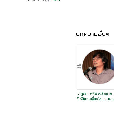
บทความอื่นๆ
ปาฐกถา ศศิน เฉลิมลาภ 
ปี ที่โลกเปลี่ยนไป [POD