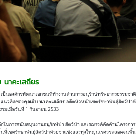
บ นาคะเสถียร
เป็นองค์กรพัฒนาเอกชนที่ทำงานด้านการอนุรักษ์ทรัพยากรธรรมชาติป่
มแนวคิดของ
อดีตหัวหน้าเขตรักษาพันธุ์สัตว์ป่าห้
คุณสืบ นาคะเสถียร
มเมื่อวันที่
1
กันยายน
2533
ักในการสนับสนุนงานอนุรักษ์ป่า สัตว์ป่า และรณรงค์คัดค้านโครงการ
นที่เขตรักษาพันธุ์สัตว์ป่าห้วยขาแข้งและทุ่งใหญ่นเรศวรตลอดจนพื้นที