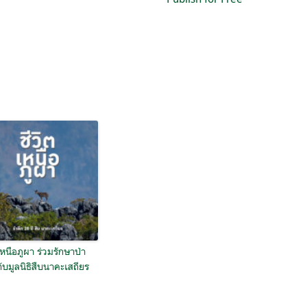
เหนือภูผา ร่วมรักษาป่า
ับมูลนิธิสืบนาคะเสถียร