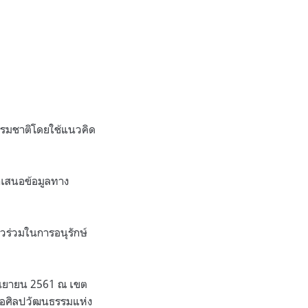
รรมชาติโดยใช้แนวคิด
ำเสนอข้อมูลทาง
นวร่วมในการอนุรักษ์
กันยายน 2561 ณ เขต
ณ หอศิลปวัฒนธรรมแห่ง