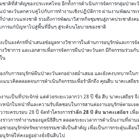
มชาติที่สำคัญของประเทศไทย อีกทั้งการดำเนินการจัดการกลุ่มป่า
ืนป่าตะวันตกควบคู่ไปกับการทำงานเชิงปฏิบัติการ ผ่านงานพัฒนาระ
ื้นที่ป่าสงวนแห่งชาติ รวมถึงการพัฒนาวิสาหกิจชุมชนสู่ภาคประชาสั
รแก้ปัญหาไปสู่พื้นที่อื่นๆ สู่ระดับนโยบายของชาติ
 ยังเป็นองค์กรที่นำเสนอข้อมูลทางวิชาการในด้านการอนุรักษ์และการจั
างวิชาการ และเอกสารเพื่อการจัดการผืนป่าตะวันตก มีกิจกรรมร่วมก
นใน
วข้องกับการอนุรักษ์ผืนป่าตะวันตกอย่างสม่ำเสมอ และยังคงบทบาทใน
ละแนวคิดตลอดจนการดำเนินกิจกรรมเพื่อรำลึกถึง คุณสืบ นาคะเสถียร
ผลงานเป็นที่ประจักษ์ แต่ด้วยระยะเวลากว่า
28
ปี ชื่อ สืบ นาคะเสถียร 
ะหนักในหน้าที่และความรับผิดชอบในการสานต่องานอนุรักษ์ตามเจ
ใช้วาระครบรอบ
28
ปี จัดทำโครงการ
เพื่
รำลึก
28
ปี สืบ นาคะเสถียร
ื่องราวการทำงานของมูลนิธิสืบฯ ตลอดระยะเวลาการดำเนินงานที่ผ่า
ข่ายอนุรักษ์ทรัพยากรธรรมชาติเป็นสำคัญ เพื่อเป็นการกระตุ้นเตื
ุรักษ์ให้คงอยู่อย่างยั่งยืนสืบไป