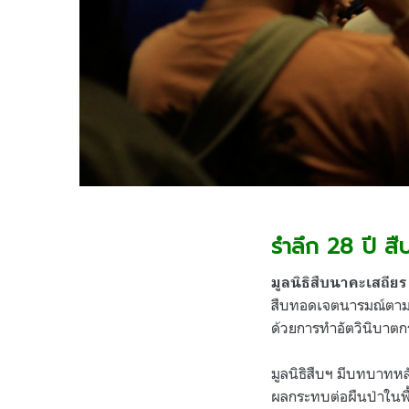
รำลึก 28 ปี สื
มูลนิธิสืบนาคะเสถียร
สืบทอดเจตนารมณ์ตา
ด้วยการทำอัตวินิบาตกรร
มูลนิธิสืบฯ มีบทบาทหล
ผลกระทบต่อผืนป่าในพื้