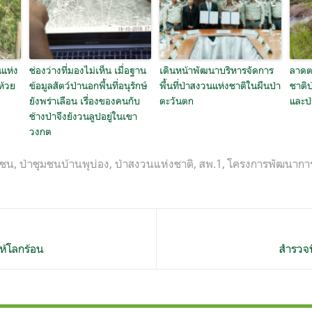
แห่ง
ช่องว่างที่มองไม่เห็น เมื่อฐาน
เดินหน้าพัฒนาบริหารจัดการ
ลาดตร
ห้วย
ข้อมูลสัตว์ป่านอกพื้นที่อนุรักษ์
พื้นที่ป่าสงวนแห่งชาติในผืนป่า
ชาติป
ยังพร่าเลือน เรื่องของคนกับ
ตะวันตก
และป่
ช้างป่าจึงยังวนลูปอยู่ในเขา
วงกต
มชน
,
ป่าชุมชนบ้านพุบ่อง
,
ป่าสงวนแห่งชาติ
,
สพ.1
,
โครงการพัฒนาการบ
ห้โลกร้อน
สำรวจพื