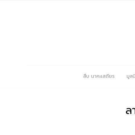
สืบ นาคะเสถียร
มูลนิ
ล