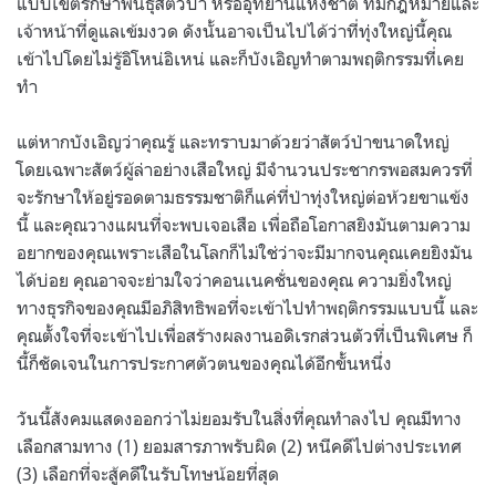
แบบเขตรักษาพันธุ์สัตว์ป่า หรืออุทยานแห่งชาติ ที่มีกฎหมายและ
เจ้าหน้าที่ดูแลเข้มงวด ดังนั้นอาจเป็นไปได้ว่าที่ทุ่งใหญ่นี้คุณ
เข้าไปโดยไม่รู้อิโหน่อิเหน่ และก็บังเอิญทำตามพฤติกรรมที่เคย
ทำ
แต่หากบังเอิญว่าคุณรู้ และทราบมาด้วยว่าสัตว์ป่าขนาดใหญ่
โดยเฉพาะสัตว์ผู้ล่าอย่างเสือใหญ่ มีจำนวนประชากรพอสมควรที่
จะรักษาให้อยู่รอดตามธรรมชาติก็แค่ที่ป่าทุ่งใหญ่ต่อห้วยขาแข้ง
นี้ และคุณวางแผนที่จะพบเจอเสือ เพื่อถือโอกาสยิงมันตามความ
อยากของคุณเพราะเสือในโลกก็ไม่ใช่ว่าจะมีมากจนคุณเคยยิงมัน
ได้บ่อย คุณอาจจะย่ามใจว่าคอนเนคชั่นของคุณ ความยิ่งใหญ่
ทางธุรกิจของคุณมีอภิสิทธิพอที่จะเข้าไปทำพฤติกรรมแบบนี้ และ
คุณตั้งใจที่จะเข้าไปเพื่อสร้างผลงานอดิเรกส่วนตัวที่เป็นพิเศษ ก็
นี้ก็ชัดเจนในการประกาศตัวตนของคุณได้อีกขั้นหนึ่ง
วันนี้สังคมแสดงออกว่าไม่ยอมรับในสิ่งที่คุณทำลงไป คุณมีทาง
เลือกสามทาง (1) ยอมสารภาพรับผิด (2) หนีคดีไปต่างประเทศ
(3) เลือกที่จะสู้คดีในรับโทษน้อยที่สุด