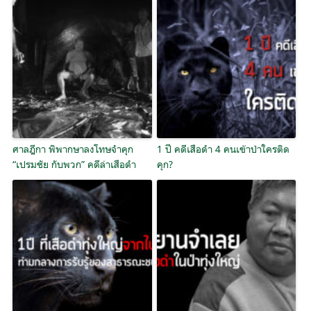
ศาลฎีกา พิพากษาลงโทษจำคุก
1 ปี คดีเสือดำ 4 คนเข้าป่าใครติด
“เปรมชัย กับพวก” คดีล่าเสือดำ
คุก?