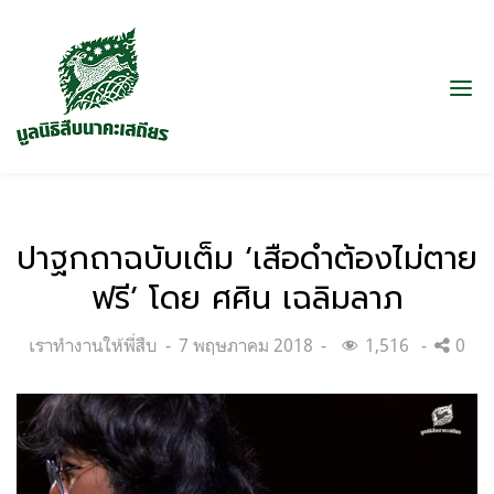
ปาฐกถาฉบับเต็ม ‘เสือดำต้องไม่ตาย
ฟรี’ โดย ศศิน เฉลิมลาภ
Categories:
Posted
เราทำงานให้พี่สืบ
7 พฤษภาคม 2018
1,516
0
on