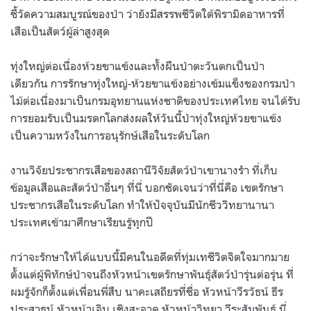
ชี้วัดความสมบูรณ์ของป่า ว่ายังมีสรรพชีวิตใต้พิรามิดอาหารที่
เสือเป็นสัตว์ผู้ล่าสูงสุด
ทุ่งใหญ่ต่อเนื่องห้วยขาแข้งและทั้งผืนป่าตะวันตกเป็นป่า
เดียวกัน การรักษาทุ่งใหญ่-ห้วยขาแข้งอย่างเข้มแข็งของกรมป่า
ไม้ต่อเนื่องมาเป็นกรมอุทยานแห่งชาติของประเทศไทย จนได้รับ
การยอมรับเป็นมรดกโลกส่งผลให้วันนี้ป่าทุ่งใหญ่ห้วยขาแข้ง
เป็นความหวังในการอนุรักษ์เสือในระดับโลก
งานวิจัยประชากรเสือของสถานีวิจัยสัตว์ป่าเขานางรำ ที่เก็บ
ข้อมูลเสือและสัตว์ป่าอื่นๆ ที่นี่ บอกชัดเจนว่าที่นี่คือ เขตรักษา
ประชากรเสือในระดับโลก ทำให้ปัจจุบันมีนักชีววิทยานานา
ประเทศเข้ามาศึกษาเรียนรู้ทุกปี
กว่าจะรักษาให้ได้แบบนี้มีคนในอดีตที่ทุ่มเทชีวิตจิตใจมากมาย
ตั้งแต่ผู้พิทักษ์ป่าจนถึงหัวหน้าเขตรักษาพันธุ์สัตว์ป่ารุ่นต่อรุ่น ที่
ผมรู้จักก็ตั้งแต่เพื่อนพี่สืบ นาคะเสถียรที่ชื่อ หัวหน้าวีรวัธน์ ธีร
ประสาธน์ หัวหน้าเอิบ เชิงสะอาด หัวหน้าวิทยา วีระสัมพันธ์ นี่