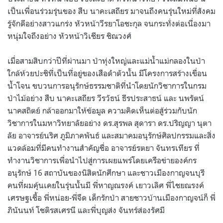
เป็นเพื่อนร่วมรุ่นของ สืบ นาคะเสถียร มาจนถึงคนรุ่นใหม่ที่สังคม
รู้จักดีอย่างสาวแกร่ง หัวหน้าวีรยาโอชะกุล จนกระทั่งต่อเนื่องมา
หนุ่มใจถึงอย่าง หัวหน้าวิเชียร ชิณวงศ์
เมื่อสามสิบกว่าปีที่ผ่านมา ป่าทุ่งใหญ่และแม่น้ำแม่กลองในป่า
ใกล้ห้วยปะชิที่เป็นที่อยู่ของเสือดำตัวนั้น มีโครงการสร้างเขื่อน
น้ำโจน ขบวนการอนุรักษ์ธรรมชาติที่นำโดยนักวิชาการในกรม
ป่าไม้อย่าง สืบ นาคะเสถียร วีรวัธน์ ธีรประสาธน์ และ นพรัตน์
นาคสถิตย์ กล้าออกมาให้ข้อมูล ความคิดเห็นต่อสู้ร่วมกับนัก
วิชาการในมหาวิทยาลัยอย่าง ดร.สุรพล สุดารา ดร.ปริญญา นุตา
ลัย อาจารย์นริศ ภูมิภาคพันธ์ และสมาคมอนุรักษ์ศิลปกรรมและสิ่ง
แวดล้อมที่มีคนทำงานสำคัญชื่อ อาจารย์รตยา จันทรเทียร ที่
ทำงานวิชาการเพื่อนำไปสู่การเผยแพร่โดยเครือข่ายองค์กร
อนุรักษ์ 16 สถาบันของนิสิตนักศึกษา และชาวเมืองกาญจนบุรี
คนที่ผมคุ้นเคยในรุ่นนั้นมี พี่หาญณรงค์ เยาวเลิศ พี่ไชยณรงค์
เศรษฐเชื้อ พี่หน่อย-พี่จืด เด็กรักป่า สายชาวบ้านเมืองกาญจน์ก็ พี่
ภินันนท์ โชติรสเศรนี และพี่บุญส่ง จันทร์ส่องรัศมี