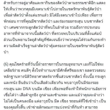
สำหรับการอยู่อาศัยและหากินของสัตว์ป่าตามธรรมชาติอีก แสดง
ให้เห็นว่าพวกคุณมีเจตนาเข้าไปภายในเขตรักษาพันธุ์สัตว์ป่า
เพื่อล่าสัตว์ป่าตั้งแต่แรกแล้ว มิได้มีเจตนาเข้าไปเพียง เพื่อการ
พักผ่อน การที่คุณมีซากสัตว์ป่า และร่องรอยกระสุน บนซากสัตว์
ป่า เศษซากกระดูกสัตว์ป่าที่พบในลำห้วย รวมถึงการประกอบ
อาหารที่ทำมาจากเนื้อสัตว์ป่า ที่ตรวจพบในบริเวณที่ตั้งแค้มป์
ล้วนเป็นพยานวัตถุสำคัญที่ชัดเจนยิ่งว่าพวกคุณได้ร่วมกันกระทำ
ความผิดสำเร็จฐานล่าสัตว์ป่าคุ้มครองภายในเขตรักษาพันธุ์สัตว์
ป่า
(6) คุณโชคร้ายที่วันนี้ฝ่ายราชการในกรมอุทยานฯ เองก็ไม่ใช่จะ
เคลียร์ง่าย คนดีๆ ตั้งใจทำงานเขามีศักดิ์ศรีของเขา ผลตรวจสอบ
หลักฐานทางนิติวิทยาศาสตร์จากชิ้นส่วนซากสัตว์ ทั้งเนื้อ กระดูก
และหนัง ยืนยันว่าเป็นเสือตัวเดียวกัน พบอาวุธปืนมีร่องรอย
กระสุน และ DNA บนมีด เขียง เพียงพอที่จะทำให้พนักงานอัยการ
เชื่อได้ว่า เสือดำถูกยิง ถูกล่าและชำแหละ และแม้ว่าคุณจะอ้างว่า
ไม่ได้เป็นคนลงมือ แต่อาวุธปืน มีด เขียง รถยนต์ที่ใช้เข้าป่า เป็น
ของคุณทั้งสิ้น เข้าข่ายลักษณะการแบ่งหน้าที่กันทำ สามารถ