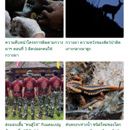
ความคืบหน้าโครงการติดตามกวาง
กวางผา ความหวังของสัตว์ป่าติด
ผาฯ ตอนที่ 3 ติดปลอกคอให้
เกาะกลางผาสูง
กวางผา
ส่งมอบเสื้อ “คนสู้ไฟ” กับแคมเปญ
ค้นพบกะท่างน้ำ ชนิดใหม่ของโลก