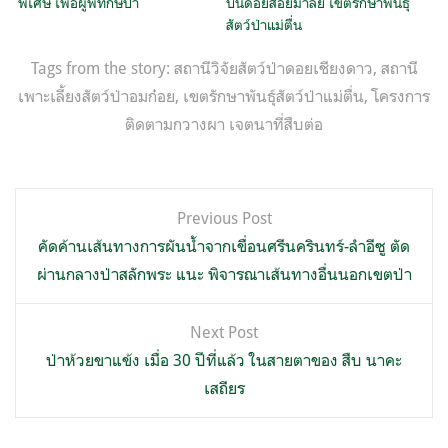
พิเศษ เพื่อผู้พิทักษ์ป่า
บนดอยสอยมาลัย เขตรักษาพันธุ์
สัตว์ป่าแม่ตื่น
Tags from the story:
สถานีวิจัยสัตว์ป่าดอยเชียงดาว
,
สถานี
เพาะเลี้ยงสัตว์ป่าอมก๋อย
,
เขตรักษาพันธุ์สัตว์ป่าแม่ตื่น
,
โครงการ
ติดตามกวางผา เจตนาที่สืบต่อ
แนะแนว
Previous Post
เรื่อง
คัดค้านเส้นทางการผันน้ำจากเขื่อนศรีนครินทร์-ลำอีซู ตัด
ผ่านกลางป่าสลักพระ แนะ พิจารณาเส้นทางอื่นนอกเขตป่า
Next Post
ป่าห้วยขาแข้ง เมื่อ 30 ปีที่แล้ว ในสายตาของ สืบ นาคะ
เสถียร