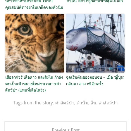
นักวิทยาศาสตร์ยืนยัน ไม่พบ
‘ตัวลิ่น’ สัตว์ที่ถูกล่ามากที่สุดในโลก
คุณสมบัติทางยาในเกล็ดของตัวนิ่ม
เสือจากัวร์ เสือดาว และสิงโต กำลัง
จุดเริ่มต้นของตอนจบ – เมื่อ ‘ญี่ปุ่น’
ตกเป็นเป้าหมายใหม่ขบวนการค้า
กลับมา ล่าวาฬ อีกครั้ง
สัตว์ป่า (แทนที่เสือโคร่ง)
Tags from the story:
ค้าสัตว์ป่า
,
ตัวนิ่ม
,
ลิ่น
,
ล่าสัตว์ป่า
แนะแนว
Previous Post