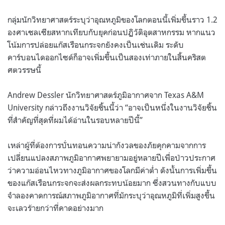
กลุ่มนักวิทยาศาสตร์ระบุว่าอุณหภูมิของโลกตอนนี้เพิ่มขึ้นราว 1.2
องศาเซลเซียสหากเทียบกับยุคก่อนปฏิวัติอุตสาหกรรม หากแนว
โน้มการปล่อยแก๊สเรือนกระจกยังคงเป็นเช่นเดิม ระดับ
คาร์บอนไดออกไซด์ก็อาจเพิ่มขึ้นเป็นสองเท่าภายในสิ้นคริสต
ศตวรรษนี้
Andrew Dessler นักวิทยาศาสตร์ภูมิอากาศจาก Texas A&M
University กล่าวถึงงานวิจัยชิ้นนี้ว่า “อาจเป็นหนึ่งในงานวิจัยชิ้น
ที่สำคัญที่สุดที่ผมได้อ่านในรอบหลายปีนี้”
เหล่าผู้ที่ต้องการบั่นทอนความน่ากังวลของภัยคุกคามจากการ
เปลี่ยนแปลงสภาพภูมิอากาศพยายามอยู่หลายปีเพื่อป่าวประกาศ
ว่าความอ่อนไหวทางภูมิอากาศของโลกมีค่าต่ำ ดังนั้นการเพิ่มขึ้น
ของแก๊สเรือนกระจกจะส่งผลกระทบน้อยมาก ซึ่งสวนทางกับแบบ
จำลองคาดการณ์สภาพภูมิอากาศที่มักระบุว่าอุณหภูมิที่เพิ่มสูงขึ้น
จะเลวร้ายกว่าที่คาดอย่างมาก