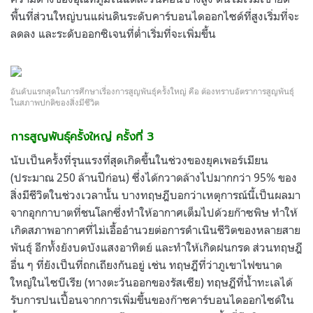
พื้นที่ส่วนใหญ่บนแผ่นดินระดับคาร์บอนไดออกไซด์ที่สูงเริ่มที่จะ
ลดลง และระดับออกซิเจนที่ต่ำเริ่มที่จะเพิ่มขึ้น
อันดับแรกสุดในการศึกษาเรื่องการสูญพันธุ์ครั้งใหญ่ คือ ต้องทราบอัตราการสูญพันธุ์
ในสภาพปกติของสิ่งมีชีวิต
การสูญพันธุ์ครั้งใหญ่ ครั้งที่ 3
นับเป็นครั้งที่รุนแรงที่สุดเกิดขึ้นในช่วงของยุคเพอร์เมียน
(ประมาณ 250 ล้านปีก่อน) ซึ่งได้กวาดล้างไปมากกว่า 95% ของ
สิ่งมีชีวิตในช่วงเวลานั้น บางทฤษฎีบอกว่าเหตุการณ์นี้เป็นผลมา
จากอุกกาบาตที่ชนโลกซึ่งทำให้อากาศเต็มไปด้วยก๊าซพิษ ทำให้
เกิดสภาพอากาศที่ไม่เอื้ออำนวยต่อการดำเนินชีวิตของหลายสาย
พันธุ์ อีกทั้งยังบดบังแสงอาทิตย์ และทำให้เกิดฝนกรด ส่วนทฤษฎี
อื่น ๆ ที่ยังเป็นที่ถกเถียงกันอยู่ เช่น ทฤษฎีที่ว่าภูเขาไฟขนาด
ใหญ่ในไซบีเรีย (ทางตะวันออกของรัสเซีย) ทฤษฎีที่น้ำทะเลได้
รับการปนเปื้อนจากการเพิ่มขึ้นของก๊าซคาร์บอนไดออกไซด์ใน