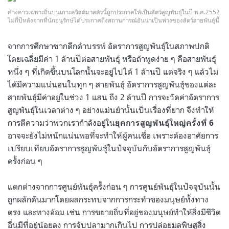
ค้างคาวเฉพาะถิ่นบนเกาะคริสต์มาสตัวนี้ถูกประกาศให้เป็นสัตว์สูญพันธุ์ในปี พ.ศ.2552
ไม่กี่ปีหลังจากที่นักอนุรักษ์ได้ประกาศถึงสถานการณ์อันน่าเป็นห่วงของสัตว์สายพันธุ์นี้
จากการศึกษาซากดึกดำบรรพ์ อัตราการสูญพันธุ์ในสภาพปกติ
โดยเฉลี่ยมีค่า 1 ล้านปีต่อสายพันธุ์ หรือถ้าพูดง่าย ๆ คือสายพันธุ์
หนึ่ง ๆ ที่เกิดขึ้นบนโลกนั้นจะอยู่ไปได้ 1 ล้านปี แต่จริง ๆ แล้วไม่
ได้มีความแน่นอนในทุก ๆ สายพันธุ์ อัตราการสูญพันธุ์ของแต่ละ
สายพันธุ์มีค่าอยู่ในช่วง 1 แสน ถึง 2 ล้านปี การจะวัดค่าอัตราการ
สูญพันธุ์ในเวลาต่าง ๆ อย่างแม่นยำนั้นเป็นเรื่องที่ยาก จึงทำให้
การตีความว่าพวกเรากำลังอยู่ใน
ยุคการสูญพันธุ์ใหญ่ครั้งที่ 6
อาจจะยังไม่หนักแน่นพอที่จะทำให้ผู้คนเชื่อ เพราะต้องอาศัยการ
เปรียบเทียบอัตราการสูญพันธุ์ในปัจจุบันกับอัตราการสูญพันธุ์
ครั้งก่อน ๆ
แตกต่างจากการศูนย์พันธุ์ครั้งก่อน ๆ การศูนย์พันธุ์ในปัจจุบันนั้น
ถูกผลักดันมากโดยผลกระทบจากการกระทำของมนุษย์ทั้งทาง
ตรง และทางอ้อม เช่น การขยายถิ่นที่อยู่ของมนุษย์ทำให้สิ่งมีชีวิต
อื่นมีที่อยู่น้อยลง การจับปลามากเกินไป การปล่อยมลพิษสู่สิ่ง