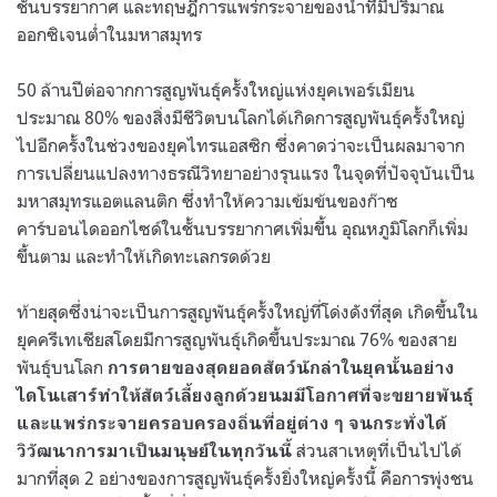
ชั้นบรรยากาศ และทฤษฎีการแพร่กระจายของน้ำที่มีปริมาณ
ออกซิเจนต่ำในมหาสมุทร
50 ล้านปีต่อจากการสูญพันธุ์ครั้งใหญ่แห่งยุคเพอร์เมียน
ประมาณ 80% ของสิ่งมีชีวิตบนโลกได้เกิดการสูญพันธุ์ครั้งใหญ่
ไปอีกครั้งในช่วงของยุคไทรแอสซิก ซึ่งคาดว่าจะเป็นผลมาจาก
การเปลี่ยนแปลงทางธรณีวิทยาอย่างรุนแรง ในจุดที่ปัจจุบันเป็น
มหาสมุทรแอตแลนติก ซึ่งทำให้ความเข้มข้นของก๊าซ
คาร์บอนไดออกไซด์ในชั้นบรรยากาศเพิ่มขึ้น อุณหภูมิโลกก็เพิ่ม
ขึ้นตาม และทำให้เกิดทะเลกรดด้วย
ท้ายสุดซึ่งน่าจะเป็นการสูญพันธุ์ครั้งใหญ่ที่โด่งดังที่สุด เกิดขึ้นใน
ยุคครีเทเชียสโดยมีการสูญพันธุ์เกิดขึ้นประมาณ 76% ของสาย
พันธุ์บนโลก
การตายของสุดยอดสัตว์นักล่าในยุคนั้นอย่าง
ไดโนเสาร์ทำให้สัตว์เลี้ยงลูกด้วยนมมีโอกาศที่จะขยายพันธุ์
และแพร่กระจายครอบครองถิ่นที่อยู่ต่าง ๆ จนกระทั่งได้
ส่วนสาเหตุที่เป็นไปได้
วิวัฒนาการมาเป็นมนุษย์ในทุกวันนี้
มากที่สุด 2 อย่างของการสูญพันธุ์ครั้งยิ่งใหญ่ครั้งนี้ คือการพุ่งชน